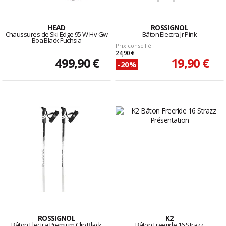
HEAD
ROSSIGNOL
Chaussures de Ski Edge 95 W Hv Gw
Bâton Electra Jr Pink
Boa Black Fuchsia
Prix conseillé
24,90 €
499,90 €
19,90 €
-20%
ROSSIGNOL
K2
Bâton Electra Premium Clip Black
Bâton Freeride 16 Strazz