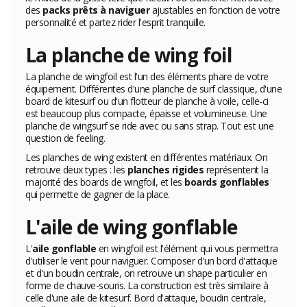
des
packs prêts à naviguer
ajustables en fonction de votre
personnalité et partez rider l'esprit tranquille.
La planche de wing foil
La planche de wingfoil est l'un des éléments phare de votre
équipement. Différentes d'une planche de surf classique, d'une
board de kitesurf ou d'un flotteur de planche à voile, celle-ci
est beaucoup plus compacte, épaisse et volumineuse. Une
planche de wingsurf se ride avec ou sans strap. Tout est une
question de feeling.
Les planches de wing existent en différentes matériaux. On
retrouve deux types : les
planches rigides
représentent la
majorité des boards de wingfoil, et les
boards gonflables
qui permette de gagner de la place.
L'aile de wing gonflable
L'
aile gonflable
en wingfoil est l'élément qui vous permettra
d'utiliser le vent pour naviguer. Composer d'un bord d'attaque
et d'un boudin centrale, on retrouve un shape particulier en
forme de chauve-souris. La construction est très similaire à
celle d'une aile de kitesurf. Bord d'attaque, boudin centrale,