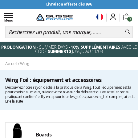
Livraison offerte dès 99€
Toggle
0
navigation
Menu
PROLONGATION
- SUMMER DAYS
-10% SUPPLÉMENTAIRES
AVEC LE
CODE
SUMMER10
JUSQU'AU 11/08
Accueil
/
Wing
Wing Foil : équipement et accessoires
Découvrez notre rayon dédié à la pratique de la Wing. Tout l'équipement est là
pour choisir au mieux, suivant votre niveau : du débutant qui veux se lancer au
pratiquant confirmée. Il y en a pour tous les goûts : pack wing foil complet, aile de
wing, planche, foil de wing. Retrouvez aussi les accessoires indispensables
Lire la suite
comme un leash ou une pompe ainsi que la visserie et les pièces détachées de
foil : mat, fuselage, aile avant ou stabilisateur. Notre sélection présentent des
marques leader sur le marché tel que Duotone, Reedin, HB, Ensis et Takuma.
Boards