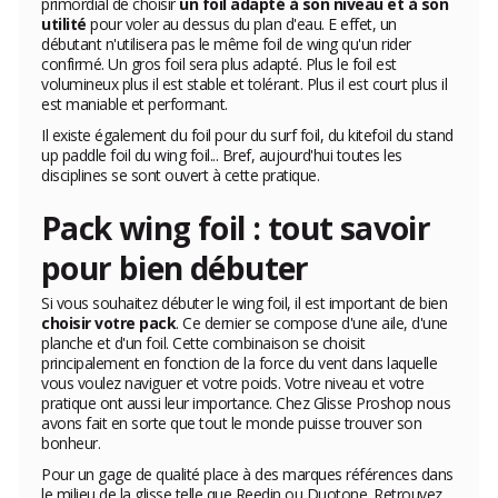
primordial de choisir
un foil adapté à son niveau et à son
utilité
pour voler au dessus du plan d'eau. E effet, un
débutant n'utilisera pas le même foil de wing qu'un rider
confirmé. Un gros foil sera plus adapté. Plus le foil est
volumineux plus il est stable et tolérant. Plus il est court plus il
est maniable et performant.
Il existe également du foil pour du surf foil, du kitefoil du stand
up paddle foil du wing foil... Bref, aujourd'hui toutes les
disciplines se sont ouvert à cette pratique.
Pack wing foil : tout savoir
pour bien débuter
Si vous souhaitez débuter le wing foil, il est important de bien
choisir votre pack
. Ce dernier se compose d'une aile, d'une
planche et d'un foil. Cette combinaison se choisit
principalement en fonction de la force du vent dans laquelle
vous voulez naviguer et votre poids. Votre niveau et votre
pratique ont aussi leur importance. Chez Glisse Proshop nous
avons fait en sorte que tout le monde puisse trouver son
bonheur.
Pour un gage de qualité place à des marques références dans
le milieu de la glisse telle que Reedin ou Duotone. Retrouvez