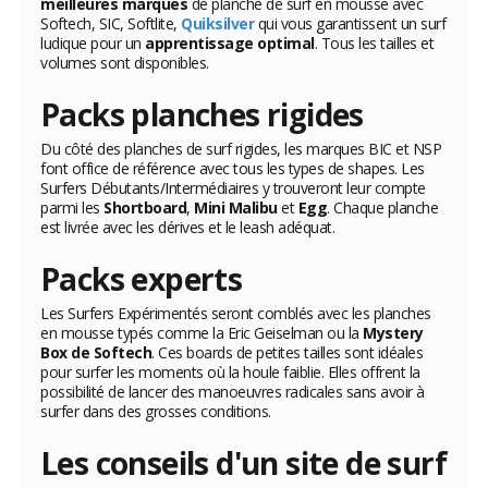
meilleures marques
de planche de surf en mousse avec
Softech
, SIC, Softlite,
Quiksilver
qui vous garantissent un surf
ludique pour un
apprentissage optimal
. Tous les tailles et
volumes sont disponibles.
Packs planches rigides
Du côté des planches de surf rigides, les marques BIC et NSP
font office de référence avec tous les types de shapes. Les
Surfers Débutants/Intermédiaires y trouveront leur compte
parmi les
Shortboard
,
Mini Malibu
et
Egg
. Chaque planche
est livrée avec les dérives et le leash adéquat.
Packs experts
Les Surfers Expérimentés seront comblés avec les planches
en mousse typés comme la Eric Geiselman ou la
Mystery
Box de Softech
. Ces boards de petites tailles sont idéales
pour surfer les moments où la houle faiblie. Elles offrent la
possibilité de lancer des manoeuvres radicales sans avoir à
surfer dans des grosses conditions.
Les conseils d'un site de surf