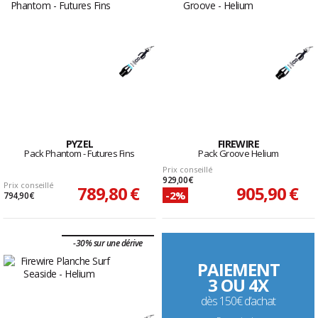
PYZEL
FIREWIRE
Pack Phantom - Futures Fins
Pack Groove Helium
Prix conseillé
929,00 €
Prix conseillé
789,80 €
905,90 €
-2%
794,90 €
-30% sur une dérive
PAIEMENT
3 OU 4X
dès 150€ d’achat