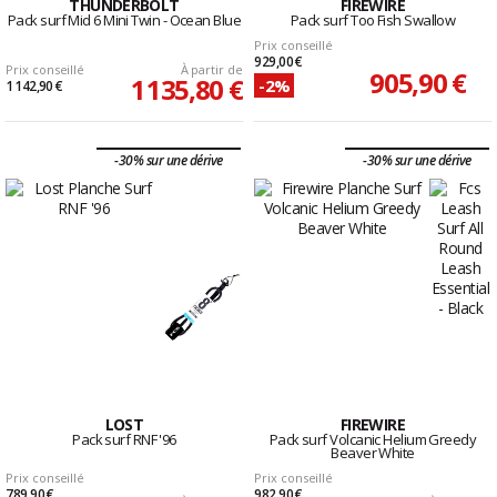
THUNDERBOLT
FIREWIRE
Pack surf Mid 6 Mini Twin - Ocean Blue
Pack surf Too Fish Swallow
Prix conseillé
929,00 €
Prix conseillé
À partir de
905,90 €
1 135,80 €
-2%
1 142,90 €
-30% sur une dérive
-30% sur une dérive
LOST
FIREWIRE
Pack surf RNF '96
Pack surf Volcanic Helium Greedy
Beaver White
Prix conseillé
Prix conseillé
789,90 €
982,90 €