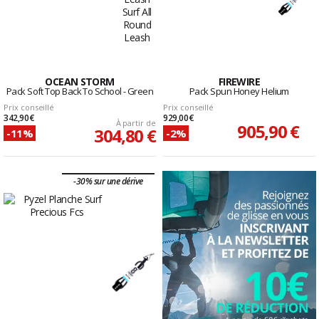
OCEAN STORM
FIREWIRE
Pack Soft Top Back To School - Green
Pack Spun Honey Helium
Prix conseillé
Prix conseillé
342,90 €
929,00 €
À partir de
905,90 €
304,80 €
-11%
-2%
-30% sur une dérive