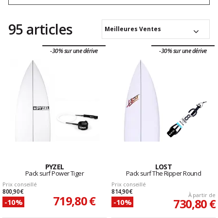
95 articles
Meilleures Ventes
-30% sur une dérive
-30% sur une dérive
PYZEL
LOST
Pack surf Power Tiger
Pack surf The Ripper Round
Prix conseillé
Prix conseillé
800,90 €
814,90 €
À partir de
719,80 €
730,80 €
-10%
-10%