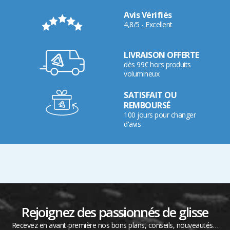
Avis Vérifiés
4,8/5 - Excellent
LIVRAISON OFFERTE
dès 99€ hors produits
volumineux
SATISFAIT OU
REMBOURSÉ
100 jours pour changer
d'avis
Rejoignez des passionnés de glisse
Recevez en avant-première nos bons plans, conseils, nouveautés…