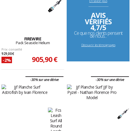
En savoir plus
--------------------------------------------------------------------
AVIS
VÉRIFIÉS
4,7/5
Ce que nos clients pensent
de nous...
FIREWIRE
Pack Seaside Helium
Découvrir les témoignages
Prix conseillé
929,00 €
905,90 €
-2%
-30% sur une dérive
-30% sur une dérive