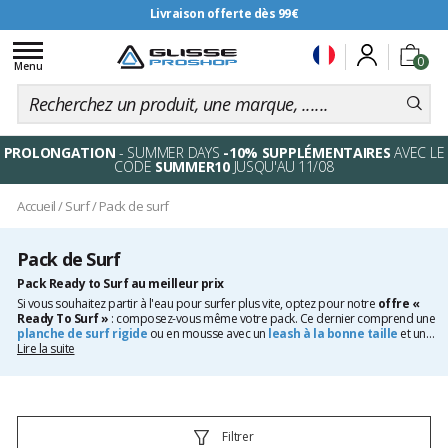
Livraison offerte dès 99€
Toggle
0
navigation
Menu
PROLONGATION
- SUMMER DAYS
-10% SUPPLÉMENTAIRES
AVEC LE
CODE
SUMMER10
JUSQU'AU 11/08
Accueil
/
Surf
/
Pack de surf
Pack de Surf
Pack Ready to Surf au meilleur prix
Si vous souhaitez partir à l'eau pour surfer plus vite, optez pour notre
offre «
Ready To Surf »
: composez-vous même votre pack. Ce dernier comprend une
planche de surf rigide
ou en
mousse
avec un
leash à la bonne taille
et un
pain de wax
Lire la suite
. Profitez ainsi d'une
remise jusqu'à -20%
.
Filtrer