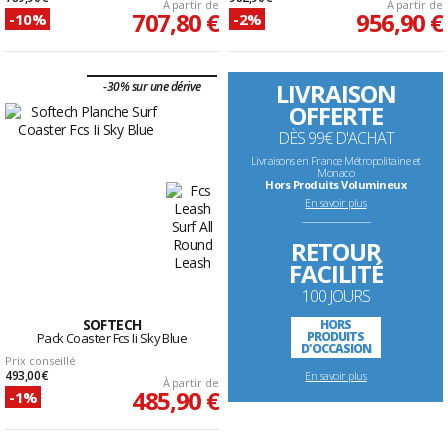
À partir de
À partir de
707,80 €
956,90 €
-10%
-2%
LIVRAISON
-30% sur une dérive
OFFERTE
DÈS 99€ D'ACHAT
Livraisons en France Métropolitaine et
Monaco
Hors Produits Volumineux
En savoir plus
--------------------------------------------------------------------
RETOUR
FACILITÉ
100 JOURS
SOFTECH
HORS
PRODUITS
Pack Coaster Fcs Ii Sky Blue
D'OCCASION
Prix conseillé
493,00 €
En savoir plus
À partir de
485,90 €
-1%