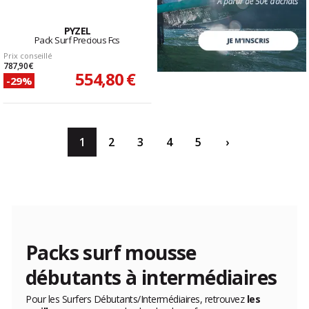
PYZEL
Pack Surf Precious Fcs
Prix conseillé
787,90 €
554,80 €
-29%
1
2
3
4
5
›
Packs surf mousse
débutants à intermédiaires
Pour les Surfers Débutants/Intermédiaires, retrouvez
les