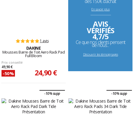
dès 150€ d’achat
En savoir plus
--------------------------------------------------------------------
AVIS
VÉRIFIÉS
4,7/5
1 avis
Ce que nos clients pensent
de nous...
DAKINE
Mousses Barre de Toit Aero Rack Pad
Découvrir les témoignages
Full Bloom
Prix conseillé
49,90 €
24,90 €
-50%
-10% supp
-10% supp