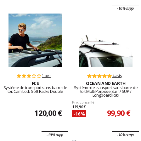
-10% supp
1 avis
4 avis
FCS
OCEAN AND EARTH
Système de transport sans barre de
Système de transport sans barre de
toit Cam Lock Soft Racks Double
toit Multi Porpose Surf / SUP /
Longboard Rax
Prix conseillé
119,90 €
120,00 €
99,90 €
-16%
-10% supp
-10% supp