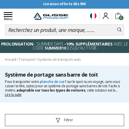
Livraison offerte dès 99€
Toggle
0
navigation
Menu
PROLONGATION
- SUMMER DAYS
-10% SUPPLÉMENTAIRES
AVEC LE
CODE
SUMMER10
JUSQU'AU 11/08
Accueil
/
Transport
/
Systeme de transport auto
Système de portage sans barre de toit
Pour transporter votre
planche de surf
sur le spot ou en voyage, sans vous
casser la tête, optez pour un système de portage sans barres de toit. Facile à
mettre,
adaptable sur tous les types de voitures
, cette solution est la
réponse rapide et efficace à tous vos surftrips. Consultez notre rayon et
Lire la suite
découvrez les solutions proposées par les meilleures marques telles que FCS,
Dakine, Ocean & Earth, Surflogic, ou Creatures, et faites-vous plaisir au meilleur
prix.
Filtrer