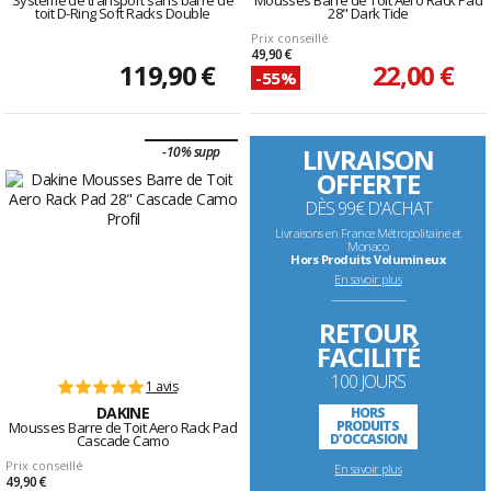
Système de transport sans barre de
Mousses Barre de Toit Aero Rack Pad
toit D-Ring Soft Racks Double
28" Dark Tide
Prix conseillé
49,90 €
119,90 €
22,00 €
-55%
LIVRAISON
-10% supp
OFFERTE
DÈS 99€ D'ACHAT
Livraisons en France Métropolitaine et
Monaco
Hors Produits Volumineux
En savoir plus
--------------------------------------------------------------------
RETOUR
FACILITÉ
100 JOURS
1 avis
DAKINE
HORS
PRODUITS
Mousses Barre de Toit Aero Rack Pad
D'OCCASION
Cascade Camo
Prix conseillé
En savoir plus
49,90 €