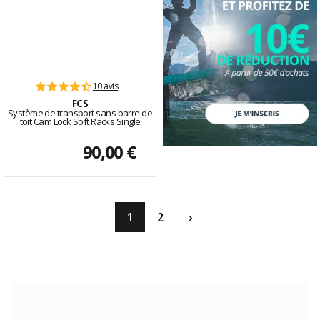
10 avis
FCS
Système de transport sans barre de
toit Cam Lock Soft Racks Single
90,00 €
1
2
›