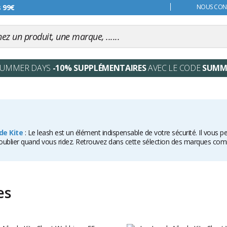
s 99€
NOUS CONT
SUMMER DAYS
-10% SUPPLÉMENTAIRES
AVEC LE CODE
SUMM
 de Kite
: Le leash est un élément indispensable de votre sécurité. Il vous p
aire oublier quand vous ridez. Retrouvez dans cette sélection des marques co
es