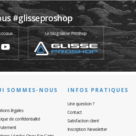
ous #glisseproshop
sociaux
Le blog Glisse Proshop
UI SOMMES-NOUS
INFOS PRATIQUES
Une question ?
tions légales
Contact
tique de confidentialité
Satisfaction client
rutement
Inscription Newsletter
tions Légales Oney Par Carte