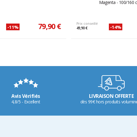
Magenta - 100/160 
79,90 €
Prix conseillé
-11%
-14%
49,90 €
Avis Vérifiés
LIVRAISON OFFERTE
4,8/5 - Excellent
dès 99€ hors produits volumin