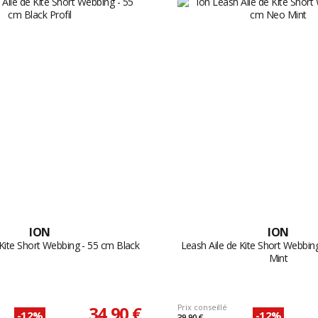
ION
ION
 Kite Short Webbing - 55 cm Black
Leash Aile de Kite Short Webbi
Mint
34,90 €
Prix conseillé
-12%
-12%
39,90 €