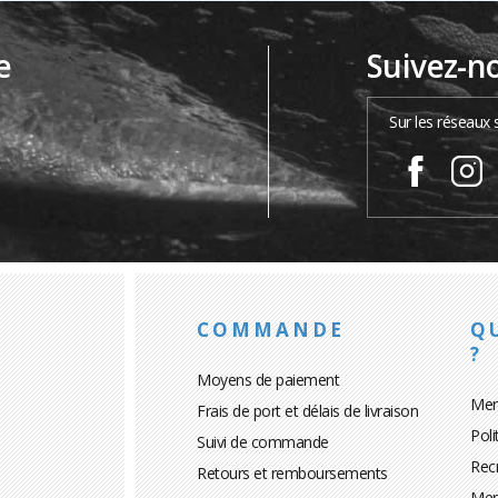
e
Suivez-n
…
Sur les réseaux 
COMMANDE
Q
?
Moyens de paiement
Men
Frais de port et délais de livraison
Poli
Suivi de commande
Rec
Retours et remboursements
Men