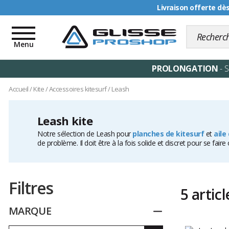
Livraison offerte dè
Toggle
navigation
Menu
PROLONGATION
- 
Accueil
/
Kite
/
Accessoires kitesurf
/
Leash
Leash kite
Notre sélection de Leash pour
planches de kitesurf
et
aile
de problème. Il doit être à la fois solide et discret pour se f
Filtres
5 articl
MARQUE
Replier