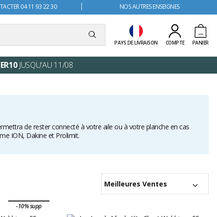
ACTER 04 11 93 22 30
NOS AUTRES ENSEIGNES
PAYS DE LIVRAISON
COMPTE
PANIER
ER10
JUSQU'AU 11/08
ermettra de rester connecté à votre aile ou à votre planche en cas
mme ION, Dakine et Prolimit.
Meilleures Ventes
-10% supp