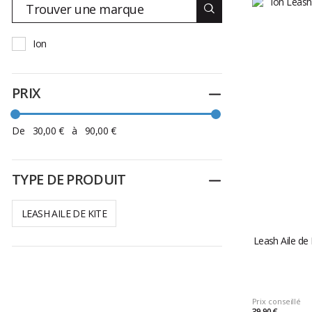
Ion
PRIX
Replier
De
30,00 €
à
90,00 €
TYPE DE PRODUIT
Replier
LEASH AILE DE KITE
Leash Aile de
Prix conseillé
39,90 €