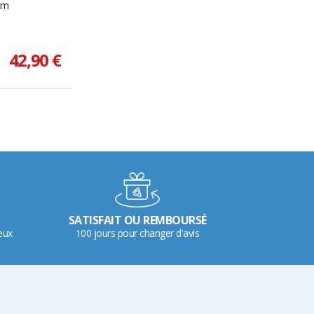
cm
42,90 €
SATISFAIT OU REMBOURSÉ
eux
100 jours pour changer d'avis