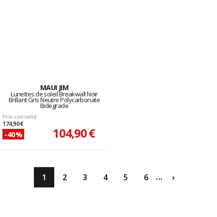
MAUI JIM
Lunettes de soleil Breakwall Noir
Brillant Gris Neutre Polycarbonate
Bidegrade
Prix conseillé
174,90 €
104,90 €
-40%
...
1
2
3
4
5
6
›