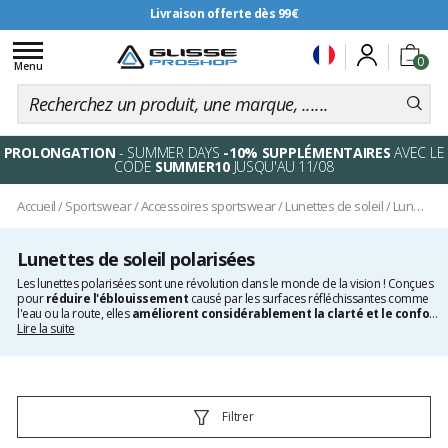
Livraison offerte dès 99€
Toggle
0
navigation
Menu
PROLONGATION
- SUMMER DAYS
-10% SUPPLÉMENTAIRES
AVEC LE
CODE
SUMMER10
JUSQU'AU 11/08
Accueil
/
Sportswear
/
Accessoires sportswear
/
Lunettes de soleil
/
Lunettes de soleil polarisées
Lunettes de soleil polarisées
Les lunettes polarisées sont une révolution dans le monde de la vision ! Conçues
pour
réduire l'éblouissement
causé par les surfaces réfléchissantes comme
l'eau ou la route, elles
améliorent considérablement la clarté et le confort
visuel
Lire la suite
. Ces lunettes sont idéales pour les activités en plein air, comme la
conduite, la randonnée, les activités de montagne, et vous protègent contre les
rayons UV.
Filtrer