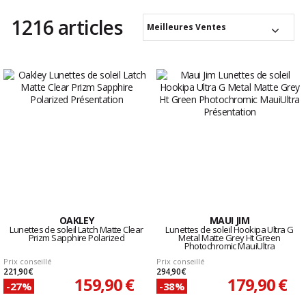
1216 articles
Meilleures Ventes
OAKLEY
MAUI JIM
Lunettes de soleil Latch Matte Clear
Lunettes de soleil Hookipa Ultra G
Prizm Sapphire Polarized
Metal Matte Grey Ht Green
Photochromic MauiUltra
Prix conseillé
Prix conseillé
221,90 €
294,90 €
159,90 €
179,90 €
-27%
-38%