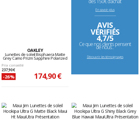
dès 150€ d’achat
En savoir plus
--------------------------------------------------------------------
AVIS
VÉRIFIÉS
4,7/5
Ce que nos clients pensent
de nous...
OAKLEY
Lunettes de soleil Bisphaera Matte
Découvrir les témoignages
Grey Camo Prizm Sapphire Polarized
Prix conseillé
237,90 €
174,90 €
-26%