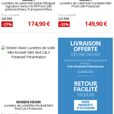
Lunettes de soleil Hstn Kylian Mbappé
Lunettes de soleil Hstn Sq Matte Mist
Signature Series HSTN Prizm 24K
Prizm 24K Polarized
polarized Navy Transparent Blue
Prix conseillé
Prix conseillé
241,90 €
221,90 €
174,90 €
149,90 €
-27%
-32%
LIVRAISON
OFFERTE
DÈS 99€ D'ACHAT
Livraisons en France Métropolitaine et
Monaco
Hors Produits Volumineux
En savoir plus
--------------------------------------------------------------------
RETOUR
FACILITÉ
100 JOURS
MOKEN VISION
HORS
PRODUITS
Lunettes de soleil Mini Rockett Mint
D'OCCASION
Red Cat.3 Polarized