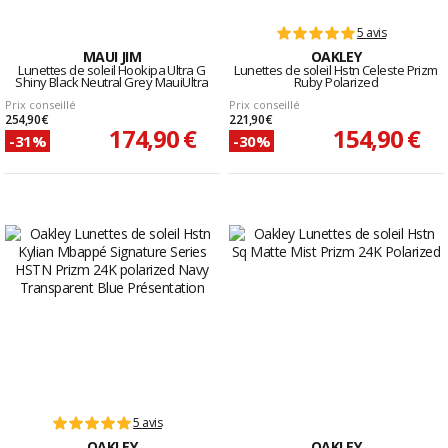
5 avis
MAUI JIM
OAKLEY
Lunettes de soleil Hookipa Ultra G
Lunettes de soleil Hstn Celeste Prizm
Shiny Black Neutral Grey MauiUltra
Ruby Polarized
Prix conseillé
Prix conseillé
254,90 €
221,90 €
174,90 €
154,90 €
-31%
-30%
5 avis
OAKLEY
OAKLEY