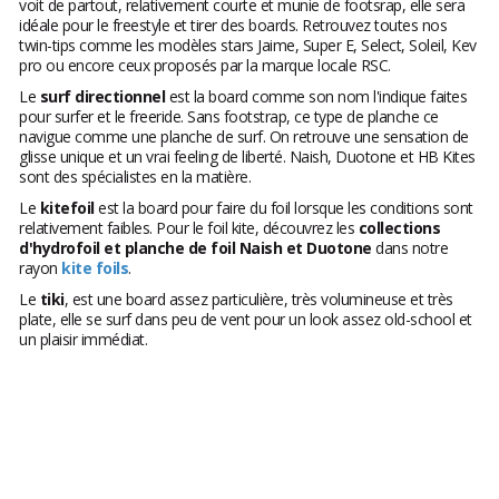
voit de partout, relativement courte et munie de footsrap, elle sera
idéale pour le freestyle et tirer des boards. Retrouvez toutes nos
twin-tips comme les modèles stars Jaime, Super E, Select, Soleil, Kev
pro ou encore ceux proposés par la marque locale RSC.
Le
surf directionnel
est la board comme son nom l'indique faites
pour surfer et le freeride. Sans footstrap, ce type de planche ce
navigue comme une planche de surf. On retrouve une sensation de
glisse unique et un vrai feeling de liberté. Naish, Duotone et HB Kites
sont des spécialistes en la matière.
Le
kitefoil
est la board pour faire du foil lorsque les conditions sont
relativement faibles. Pour le foil kite, découvrez les
collections
d'hydrofoil et planche de foil Naish et Duotone
dans notre
rayon
kite foils
.
Le
tiki
, est une board assez particulière, très volumineuse et très
plate, elle se surf dans peu de vent pour un look assez old-school et
un plaisir immédiat.