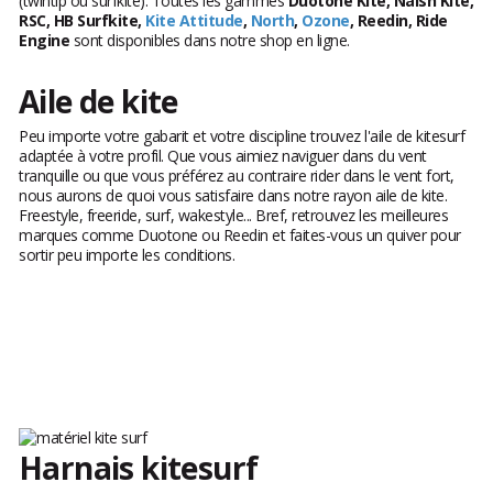
(twintip ou surfkite). Toutes les gammes
Duotone Kite, Naish Kite,
RSC, HB Surfkite,
Kite Attitude
,
North
,
Ozone
, Reedin, Ride
Engine
sont disponibles dans notre shop en ligne.
Aile de kite
Peu importe votre gabarit et votre discipline trouvez l'aile de kitesurf
adaptée à votre profil. Que vous aimiez naviguer dans du vent
tranquille ou que vous préférez au contraire rider dans le vent fort,
nous aurons de quoi vous satisfaire dans notre rayon aile de kite.
Freestyle, freeride, surf, wakestyle... Bref, retrouvez les meilleures
marques comme Duotone ou Reedin et faites-vous un quiver pour
sortir peu importe les conditions.
Harnais kitesurf