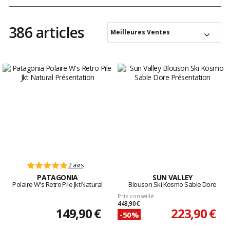
386 articles
Meilleures Ventes
2 avis
PATAGONIA
SUN VALLEY
Polaire W's Retro Pile Jkt Natural
Blouson Ski Kosmo Sable Dore
Prix conseillé
448,90 €
149,90 €
223,90 €
-50%