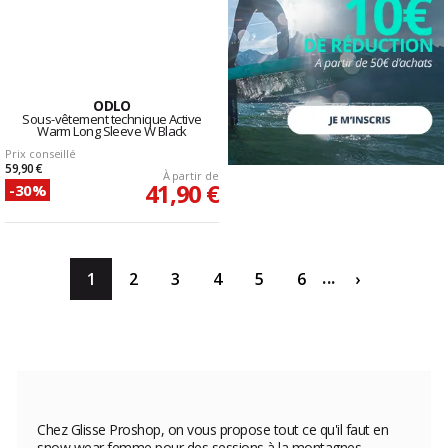
ODLO
Sous-vêtement technique Active
Warm Long Sleeve W Black
Prix conseillé
59,90 €
À partir de
41,90 €
-30%
...
1
2
3
4
5
6
›
Chez Glisse Proshop, on vous propose tout ce qu'il faut en
snow wear femme pour des sessions à la montagnes