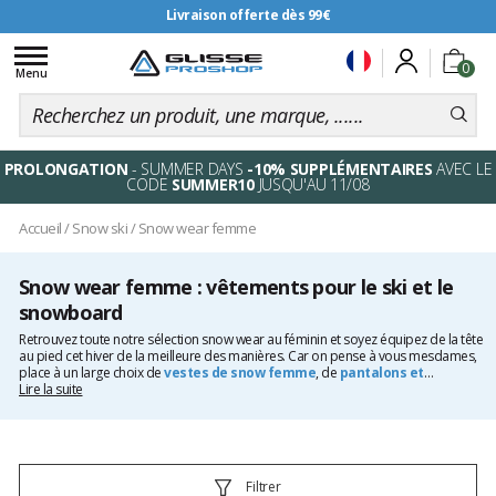
Livraison offerte dès 99€
Toggle
0
navigation
Menu
PROLONGATION
- SUMMER DAYS
-10% SUPPLÉMENTAIRES
AVEC LE
CODE
SUMMER10
JUSQU'AU 11/08
Accueil
/
Snow ski
/
Snow wear femme
Snow wear femme : vêtements pour le ski et le
snowboard
Retrouvez toute notre sélection snow wear au féminin et soyez équipez de la tête
au pied cet hiver de la meilleure des manières. Car on pense à vous mesdames,
place à un large choix de
vestes de snow femme
, de
pantalons et
salopettes de snow femme
Lire la suite
, sans oublier
les sous-vêtements
techniques
,
les polaires femme
ainsi que nos
chaussettes de ski
. Grâce à
des marques mythiques comme Patagonia, Picture ou encore Burton, alliez
chaleur, confort et style.
Filtrer