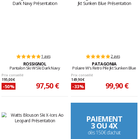
1 avis
2 avis
ROSSIGNOL
PATAGONIA
Pantalon Ski W Ski Dark Navy
Polaire W's Retro Pile Jkt Sunken Blue
Prix conseillé
Prix conseillé
195,00 €
149,90 €
97,50 €
99,90 €
-50%
-33%
PAIEMENT
3 OU 4X
dès 150€ d’achat