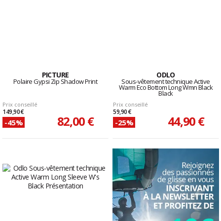
PICTURE
ODLO
Polaire Gypsi Zip Shadow Print
Sous-vêtement technique Active
Warm Eco Bottom Long Wmn Black
Black
Prix conseillé
Prix conseillé
149,90 €
59,90 €
82,00 €
44,90 €
-45%
-25%