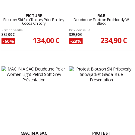
PICTURE
RAB
Blouson Ski Exa Textury Print Paisley
Doudoune Electron Pro Hoody W
Cocoa Chicory
Black
Prix conseillé
Prix conseillé
335,00 €
329,90 €
134,00 €
234,90 €
-60%
-28%
MAC IN A SAC
PROTEST