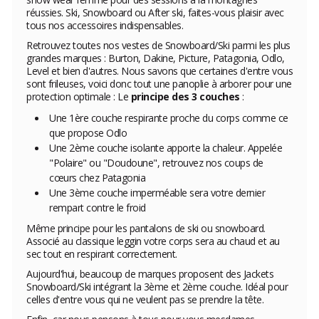
réussies. Ski, Snowboard ou After ski, faites-vous plaisir avec
tous nos accessoires indispensables.
Retrouvez toutes nos vestes de Snowboard/Ski parmi les plus
grandes marques : Burton, Dakine, Picture, Patagonia, Odlo,
Level et bien d'autres. Nous savons que certaines d'entre vous
sont frileuses, voici donc tout une panoplie à arborer pour une
protection optimale : Le
principe des 3 couches
:
Une 1ère couche respirante proche du corps comme ce
que propose Odlo
Une 2ème couche isolante apporte la chaleur. Appelée
"Polaire" ou "Doudoune", retrouvez nos coups de
cœurs chez Patagonia
Une 3ème couche imperméable sera votre dernier
rempart contre le froid
Même principe pour les pantalons de ski ou snowboard.
Associé au classique leggin votre corps sera au chaud et au
sec tout en respirant correctement.
Aujourd'hui, beaucoup de marques proposent des Jackets
Snowboard/Ski intégrant la 3ème et 2ème couche. Idéal pour
celles d'entre vous qui ne veulent pas se prendre la tête.