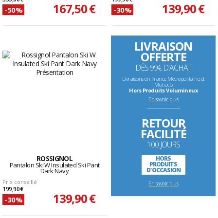
167,50 €
139,90 €
-50%
-30%
LIVRAISON
OFFERTE
DÈS 99€ D'ACHAT
Livraisons en France Métropolitaine et
Monaco
Hors Produits Volumineux
En savoir plus
--------------------------------------------------------------------
RETOUR
FACILITÉ
100 JOURS
ROSSIGNOL
HORS
PRODUITS
Pantalon Ski W Insulated Ski Pant
D'OCCASION
Dark Navy
Prix conseillé
En savoir plus
199,90 €
139,90 €
-30%