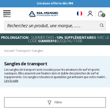
Livraison offerte dès 99€
Toggle
0
navigation
Menu
PROLONGATION
- SUMMER DAYS
-10% SUPPLÉMENTAIRES
AVEC LE
CODE
SUMMER10
JUSQU'AU 11/08
Accueil
/
Transport
/
Sangles
Sangles de transport
Les sangles de transport sont cruciales pour les amateurs de surf et sports
nautiques. Elles assurent une fixation sûre et stable des planches de surf et
équipements. Ces sangles robustes et ajustables garantissent que votre matériel
arrive à destination en toute sécurité. Retrouvez notre sélection parmi des
Lire la suite
marques comme
Dakine
,
FCS
etc.
Filtrer