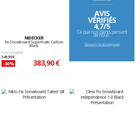
--------------------------------------------------------------------
AVIS
VÉRIFIÉS
4,7/5
Ce que nos clients pensent
de nous...
NIDECKER
Fix Snowboard Supermatic Carbon
Découvrir les témoignages
Black
Prix conseillé
549,90 €
383,90 €
-30%