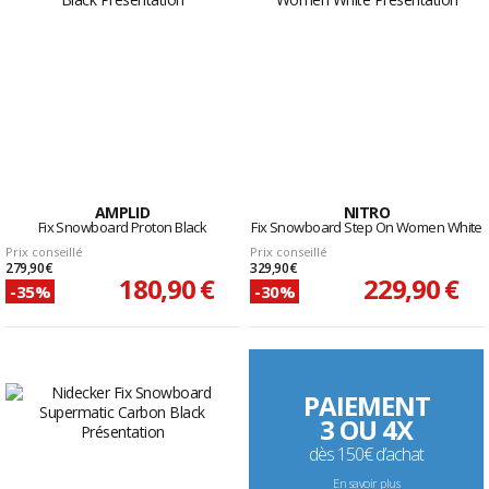
AMPLID
NITRO
Fix Snowboard Proton Black
Fix Snowboard Step On Women White
Prix conseillé
Prix conseillé
279,90 €
329,90 €
180,90 €
229,90 €
-35%
-30%
PAIEMENT
3 OU 4X
dès 150€ d’achat
En savoir plus