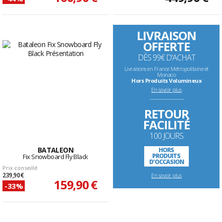
LIVRAISON
OFFERTE
DÈS 99€ D'ACHAT
Livraisons en France Métropolitaine et
Monaco
Hors Produits Volumineux
En savoir plus
--------------------------------------------------------------------
RETOUR
FACILITÉ
100 JOURS
BATALEON
HORS
PRODUITS
Fix Snowboard Fly Black
D'OCCASION
Prix conseillé
239,90 €
En savoir plus
159,90 €
-33%