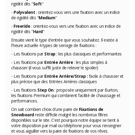
rigidité dits "
Soft
"
-
Polyvalent
: orientez-vous vers une fixation avec un indice
de rigidité dits "
Medium
"
-
Freeride
: orientez-vous vers une fixation avec un indice de
rigidité dits "
Hard
"
Ensuite vient le type d'entrée que vous souhaitez. Il existe à
l'heure actuelle 4 types de serrage de fixations :
- Les fixations par
Strap
: les plus classiques et performantes
- Les fixations par
Entrée Arrière
: les plus simples à
chausser (il vous suffit juste de relever le spoiler)
- Les fixations par
Entrée Arrière/Strap :
facile à chausser et
plus précise que des Entrées Arrières classiques
- Les fixations
Step On
: proposée uniquement par Burton,
les fixations Premium qui combinent facilité de chaussage et
performances.
On sait combien choix d'une paire de
Fixations de
Snowboard
reste difficile malgré les nombreux filtres
disponibles sur le site. C'est pourquoi notre équipe se tient à
votre disposition par mail ou téléphone pour vous renseigner
et vous aiguiller vers la paire de fixations de vos rêves.