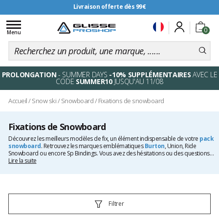
Livraison offerte dès 99€
Toggle
0
navigation
Menu
PROLONGATION
- SUMMER DAYS
-10% SUPPLÉMENTAIRES
AVEC LE
CODE
SUMMER10
JUSQU'AU 11/08
Accueil
/
Snow ski
/
Snowboard
/
Fixations de snowboard
Fixations de Snowboard
Découvrez les meilleurs modèles de fix, un élément indispensable de votre
pack
snowboard
. Retrouvez les marques emblématiques
Burton
, Union, Ride
Snowboard ou encore Sp Bindings. Vous avez des hésitations ou des questions
quant à la rigidité, au type d'entrée ou au système de serrage ? Nous vous
Lire la suite
accompagnons pour choisir le produit adapté a votre pratique en vous
présentant simplement
comment choisir vos fixations de snow
.
Filtrer