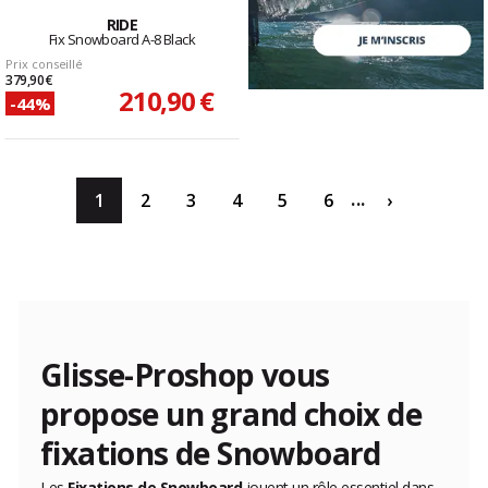
RIDE
Fix Snowboard A-8 Black
Prix conseillé
379,90 €
210,90 €
-44%
...
1
2
3
4
5
6
›
Glisse-Proshop vous
propose un grand choix de
fixations de Snowboard
Les
Fixations de Snowboard
jouent un rôle essentiel dans