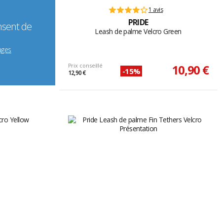
1 avis
PRIDE
nsent de
Leash de palme Velcro Green
ages
Prix conseillé
10,90 €
-15%
12,90 €