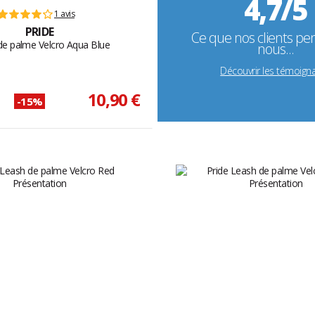
4,7/5
1 avis
PRIDE
Ce que nos clients pe
de palme Velcro Aqua Blue
nous...
Découvrir les témoign
10,90 €
-15%