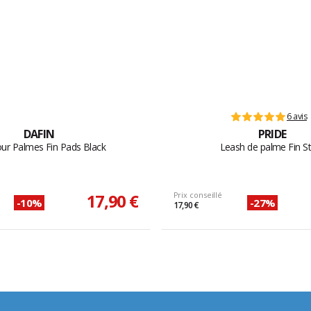
6 avis
DAFIN
PRIDE
ur Palmes Fin Pads Black
Leash de palme Fin S
17,90 €
Prix conseillé
-10%
-27%
17,90 €