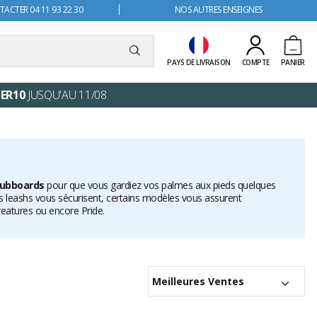
ACTER 04 11 93 22 30
NOS AUTRES ENSEIGNES
PAYS DE LIVRAISON
COMPTE
PANIER
ER10
JUSQU'AU 11/08
ubboards
pour que vous gardiez vos palmes aux pieds quelques
les leashs vous sécurisent, certains modèles vous assurent
eatures ou encore Pride.
Meilleures Ventes