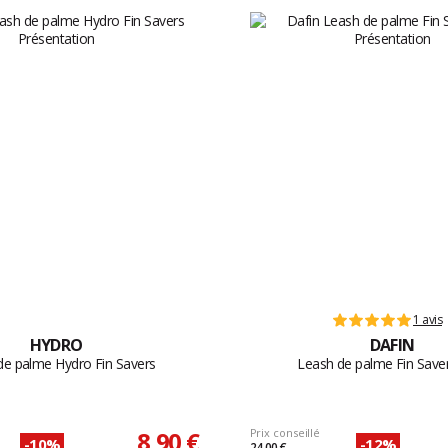
1 avis
HYDRO
DAFIN
de palme Hydro Fin Savers
Leash de palme Fin Save
8,90 €
Prix conseillé
-10%
-12%
24,00 €