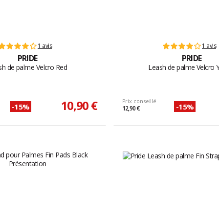
1 avis
1 avis
PRIDE
PRIDE
sh de palme Velcro Red
Leash de palme Velcro 
10,90 €
Prix conseillé
-15%
-15%
12,90 €