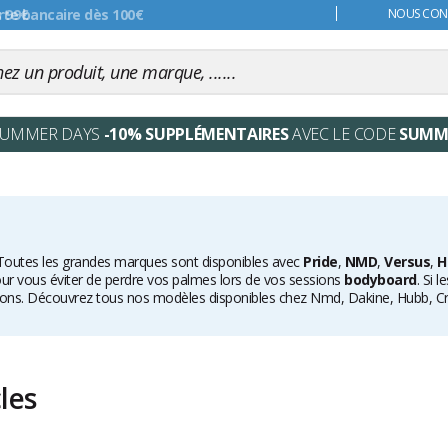
s 99€
NOUS CONT
SUMMER DAYS
-10% SUPPLÉMENTAIRES
AVEC LE CODE
SUMM
 Toutes les grandes marques sont disponibles avec
Pride
,
NMD
,
Versus
,
H
ur vous éviter de perdre vos palmes lors de vos sessions
bodyboard
. Si 
ations. Découvrez tous nos modèles disponibles chez Nmd, Dakine, Hubb, Cr
cles