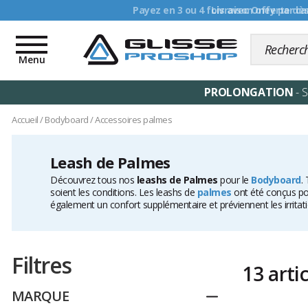
Livraison offerte dè
Toggle
navigation
Menu
PROLONGATION
- 
Accueil
/
Bodyboard
/
Accessoires palmes
Leash de Palmes
Découvrez tous nos
leashs de Palmes
pour le
Bodyboard
.
soient les conditions. Les leashs de
palmes
ont été conçus po
également un confort supplémentaire et préviennent les irrit
Filtres
13 arti
MARQUE
Replier