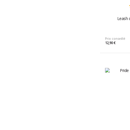
Leash 
Prix conseillé
12,90 €