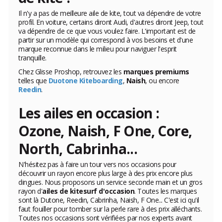
Il n'y a pas de meilleure aile de kite, tout va dépendre de votre
profil. En voiture, certains diront Audi, d'autres diront Jeep, tout
va dépendre de ce que vous voulez faire. L'important est de
partir sur un modèle qui correspond à vos besoins et d'une
marque reconnue dans le milieu pour naviguer l'esprit
tranquille.
Chez Glisse Proshop, retrouvez les
marques premiums
telles que
Duotone Kiteboarding
,
Naish
, ou encore
Reedin
.
Les ailes en occasion :
Ozone, Naish, F One, Core,
North, Cabrinha...
N'hésitez pas à faire un tour vers nos occasions pour
découvrir un rayon encore plus large à des prix encore plus
dingues. Nous proposons un service seconde main et un gros
rayon d'
ailes de kitesurf d'occasion
. Toutes les marques
sont là Dutone, Reedin, Cabrinha, Naish, F One... C'est ici qu'il
faut fouiller pour tomber sur la perle rare à des prix alléchants.
Toutes nos occasions sont vérifiées par nos experts avant