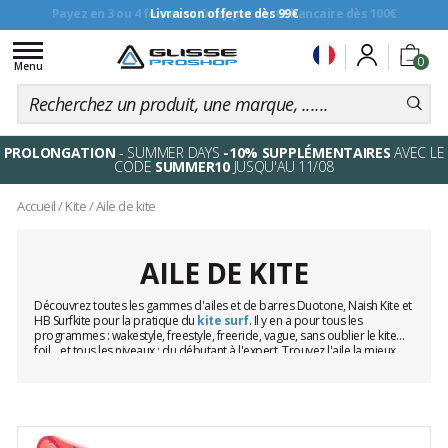
Livraison offerte dès 99€
Toggle
0
navigation
Menu
PROLONGATION
- SUMMER DAYS
-10% SUPPLÉMENTAIRES
AVEC LE
CODE
SUMMER10
JUSQU'AU 11/08
Accueil
/
Kite
/
Aile de kite
AILE DE KITE
Découvrez toutes les gammes d'ailes et de barres Duotone, Naish Kite et
HB Surfkite pour la pratique du
kite surf
. Il y en a pour tous les
programmes : wakestyle, freestyle, freeride, vague, sans oublier le kite
foil... et tous les niveaux : du débutant à l'expert. Trouvez l'aile la mieux
adaptée à vos attentes : nues ou complètes avec la
barre de kite
selon
vos besoins.