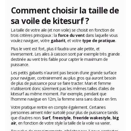
Comment choisir la taille de
sa voile de kitesurf ?
La taille de votre aile (et non voile) se choisit en fonction de
trois critères principaux : la
force du vent
dans laquelle vous
voulez naviguer, votre
gabarit
, et votre
type de pratique
.
Plus le vent est fort, plus il faudra une aile petite, et
inversement. Les ailes à caisson sont par exemple très grande
destinée au vent très faible pour capter le maximum de
puissance.
Les petits gabarits n'auront pas besoin d'une grande surface
pour naviguer, contrairement au plus gros qui auront besoin
de plus de puissance pour se faire tracter. Mari et femme
n'utiliseront donc sûrement pas les mêmes tailles d'ailes de
kitesurf au même moment. Par exemple, pendant que
l'homme navigue en 12m, la femme sera sans doute en 9m.
Votre pratique rentre en compte également. Certaines
personnes aiment rider surtoilé pour plus de puissance tandis
que d'autres non.
Surf
,
freestyle
,
freeride wakestyle
,
big
air
, en fonction de votre style la taille de la voile va varier.