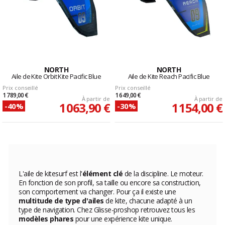
NORTH
NORTH
Aile de Kite Orbit Kite Pacific Blue
Aile de Kite Reach Pacific Blue
Prix conseillé
Prix conseillé
1 789,00 €
1 649,00 €
À partir de
À partir de
1 063,90 €
1 154,00 €
-40%
-30%
L'aile de kitesurf est l'
élément clé
de la discipline. Le moteur.
En fonction de son profil, sa taille ou encore sa construction,
son comportement va changer. Pour ça il existe une
multitude de type d'ailes
de kite, chacune adapté à un
type de navigation. Chez Glisse-proshop retrouvez tous les
modèles phares
pour une expérience kite unique.