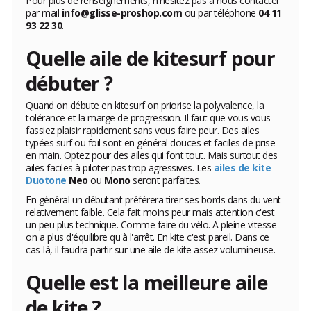
Pour plus de renseignements, n'hésitez pas à nous contacter
par mail
info@glisse-proshop.com
ou par téléphone
04 11
93 22 30
.
Quelle aile de kitesurf pour
débuter ?
Quand on débute en kitesurf on priorise la polyvalence, la
tolérance et la marge de progression. Il faut que vous vous
fassiez plaisir rapidement sans vous faire peur. Des ailes
typées surf ou foil sont en général douces et faciles de prise
en main. Optez pour des ailes qui font tout. Mais surtout des
ailes faciles à piloter pas trop agressives. Les
ailes de kite
Duotone
Neo
ou
Mono
seront parfaites.
En général un débutant préférera tirer ses bords dans du vent
relativement faible. Cela fait moins peur mais attention c'est
un peu plus technique. Comme faire du vélo. A pleine vitesse
on a plus d'équilibre qu'à l'arrêt. En kite c'est pareil. Dans ce
cas-là, il faudra partir sur une aile de kite assez volumineuse.
Quelle est la meilleure aile
de kite ?