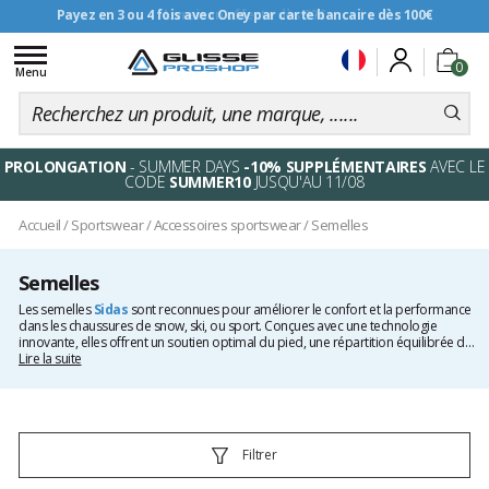
Payez en 3 ou 4 fois avec Oney par carte bancaire dès 100€
Livraison offerte dès 99€
Toggle
0
navigation
Menu
PROLONGATION
- SUMMER DAYS
-10% SUPPLÉMENTAIRES
AVEC LE
CODE
SUMMER10
JUSQU'AU 11/08
Accueil
/
Sportswear
/
Accessoires sportswear
/
Semelles
Semelles
Les semelles
Sidas
sont reconnues pour améliorer le confort et la performance
dans les chaussures de snow, ski, ou sport. Conçues avec une technologie
innovante, elles offrent un soutien optimal du pied, une répartition équilibrée de
la pression et une absorption efficace des chocs.
Lire la suite
Filtrer