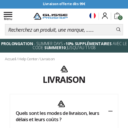
Livraison offerte dès 99€
Toggle
0
navigation
Menu
PROLONGATION
- SUMMER DAYS
-10% SUPPLÉMENTAIRES
AVEC LE
CODE
SUMMER10
JUSQU'AU 11/08
Accueil
/
Help Center
/
Livraison
LIVRAISON
Quels sont les modes de livraison, leurs
délais et leurs coûts ?