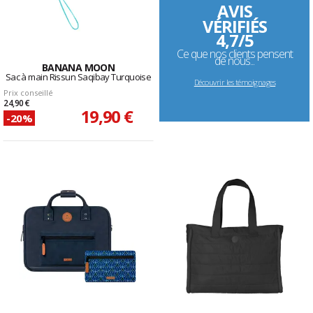
AVIS
VÉRIFIÉS
4,7/5
Ce que nos clients pensent
de nous...
BANANA MOON
Sac à main Rissun Saqibay Turquoise
Découvrir les témoignages
Prix conseillé
24,90 €
19,90 €
-20%