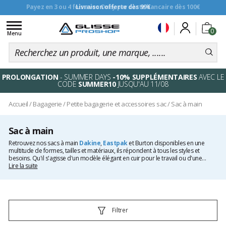
Livraison offerte dès 99€
Toggle
0
navigation
Menu
PROLONGATION
- SUMMER DAYS
-10% SUPPLÉMENTAIRES
AVEC LE
CODE
SUMMER10
JUSQU'AU 11/08
Accueil
/
Bagagerie
/
Petite bagagerie et accessoires sac
/
Sac à main
Sac à main
Retrouvez nos sacs à main
Dakine
,
Eastpak
et Burton disponibles en une
multitude de formes, tailles et matériaux, ils répondent à tous les styles et
besoins. Qu'il s'agisse d'un modèle élégant en cuir pour le travail ou d'une
version décontractée pour les sorties quotidiennes, le sac à main parfait ajoute
Lire la suite
une touche finale à toute tenue tout en gardant vos essentiels à portée de main.
Filtrer