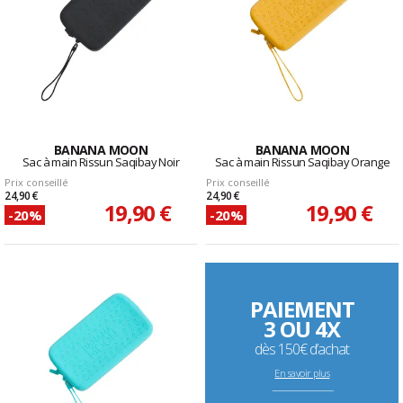
BANANA MOON
BANANA MOON
Sac à main Rissun Saqibay Noir
Sac à main Rissun Saqibay Orange
Prix conseillé
Prix conseillé
24,90 €
24,90 €
19,90 €
19,90 €
-20%
-20%
PAIEMENT
3 OU 4X
dès 150€ d’achat
En savoir plus
--------------------------------------------------------------------