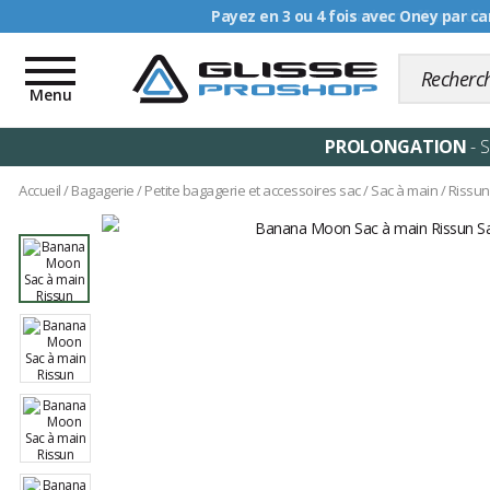
Livraison offerte dè
Toggle
navigation
Menu
PROLONGATION
- 
Accueil
/
Bagagerie
/
Petite bagagerie et accessoires sac
/
Sac à main
/
Rissun