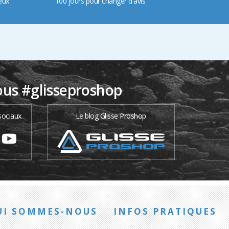
eux
100 jours pour changer d'avis
ous #glisseproshop
sociaux
Le blog Glisse Proshop
UI SOMMES-NOUS
INFOS PRATIQUES