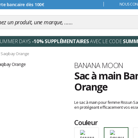
s 99€
NOUS CONT
SUMMER DAYS
-10% SUPPLÉMENTAIRES
AVEC LE CODE
SUMM
 Saqibay Orange
Marque
BANANA MOON
Sac à main Ba
Orange
Les
avis
Le sac à main pour femme Rissun S
clients
en protégeant efficacement vos esse
Couleur