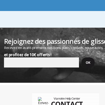
Rejoignez des passionnés de gliss
Recevez en avant-première nos bons plans, conseils, nouveautés
et profitez de 10€ offerts !
Via notre Help Center
CONTACT