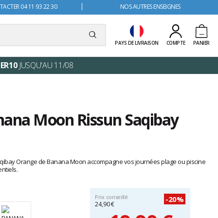
ACTER 04 11 93 22 30
NOS AUTRES ENSEIGNES
PAYS DE LIVRAISON
COMPTE
PANIER
ER10
JUSQU'AU 11/08
nana Moon Rissun Saqibay
aqibay Orange de Banana Moon accompagne vos journées plage ou piscine
ntiels.
Prix conseillé
-20%
24,90 €