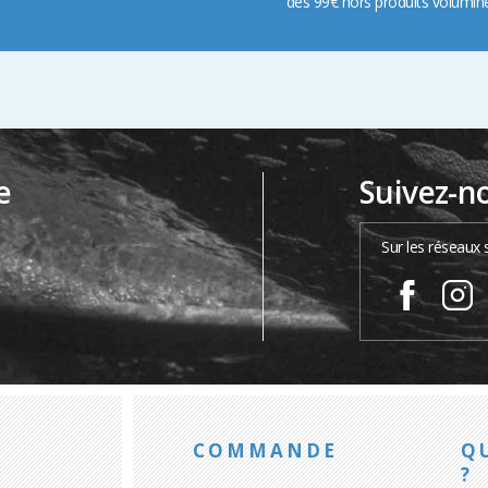
dès 99€ hors produits volumin
e
Suivez-n
…
Sur les réseaux 
COMMANDE
Q
?