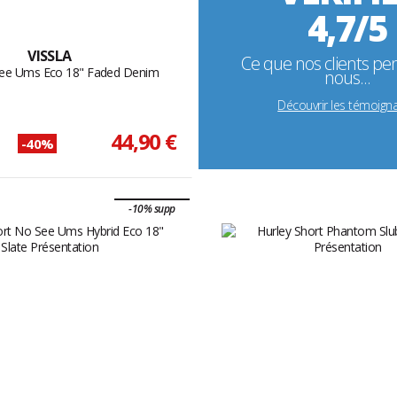
4,7/5
VISSLA
Ce que nos clients pe
See Ums Eco 18" Faded Denim
nous...
Découvrir les témoign
44,90 €
-40%
-10% supp