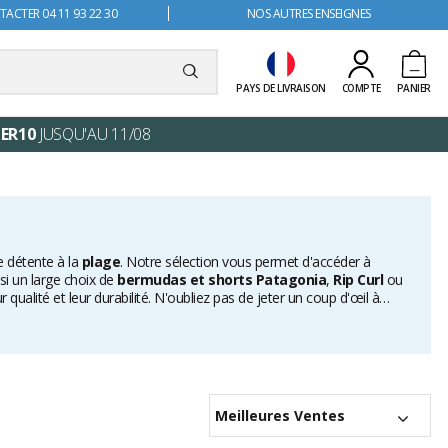
ACTER 04 11 93 22 30
NOS AUTRES ENSEIGNES
PAYS DE LIVRAISON
COMPTE
PANIER
ER10
JUSQU'AU 11/08
 détente à la
plage
. Notre sélection vous permet d'accéder à
i un large choix de
bermudas et shorts Patagonia
,
Rip Curl
ou
alité et leur durabilité. N'oubliez pas de jeter un coup d'œil à
pour compléter votre tenue que ce soit pour les journées off ou les
Meilleures Ventes