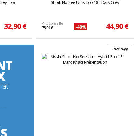
Grey Teal
Short No See Ums Eco 18" Dark Grey
32,90 €
Prix conseillé
44,90 €
-40%
75,00 €
-10% supp
NT
X
hat
----------
ÉS