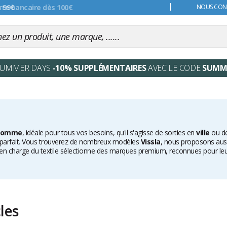
s 99€
NOUS CONT
SUMMER DAYS
-10% SUPPLÉMENTAIRES
AVEC LE CODE
SUMM
 homme
, idéale pour tous vos besoins, qu'il s'agisse de sorties en
ville
ou de
rt parfait. Vous trouverez de nombreux modèles
Vissla
, nous proposons auss
en charge du textile sélectionne des marques premium, reconnues pour leur qu
quipé pour la plage. De même, notre
collection surfwear homme
est là 
cles