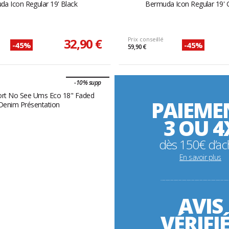
a Icon Regular 19' Black
Bermuda Icon Regular 19' 
32,90 €
Prix conseillé
-45%
-45%
59,90 €
-10% supp
PAIEME
3 OU 4
dès 150€ d’ac
En savoir plus
----------------------------------------------------------
AVIS
VÉRIFI