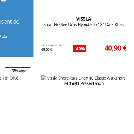
VISSLA
nsent de
Short No See Ums Hybrid Eco 18" Dark Khaki
ages
Prix conseillé
40,90 €
-40%
69,00 €
-10% supp