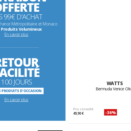
FFERTE
S 99€ D'ACHAT
 France Métropolitaine et Monaco
 Produits Volumineux
En savoir plus
-----------------------------------------------------------
RETOUR
ACILITÉ
100 JOURS
WATTS
Bermuda Venice Oli
 PRODUITS D'OCCASION
En savoir plus
Prix conseillé
-36%
49,90 €