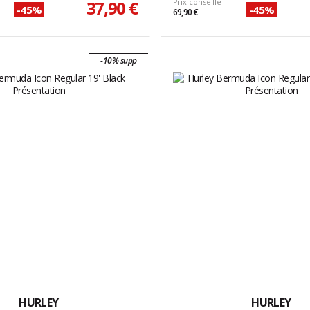
37,90 €
Prix conseillé
-45%
-45%
69,90 €
-10% supp
HURLEY
HURLEY