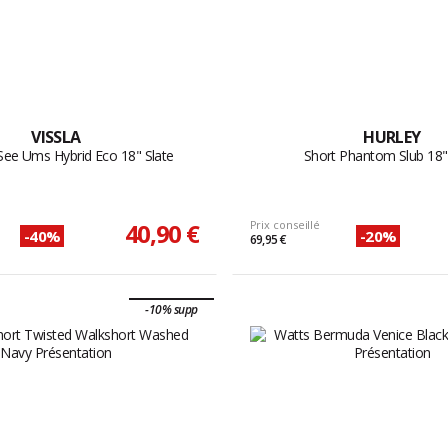
VISSLA
HURLEY
See Ums Hybrid Eco 18" Slate
Short Phantom Slub 18"
40,90 €
Prix conseillé
-40%
-20%
69,95 €
-10% supp