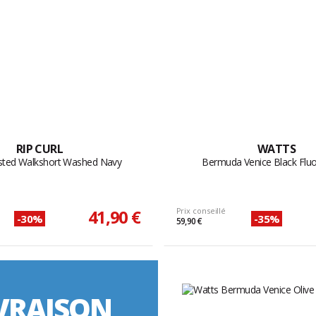
RIP CURL
WATTS
sted Walkshort Washed Navy
Bermuda Venice Black Flu
41,90 €
Prix conseillé
-30%
-35%
59,90 €
VRAISON