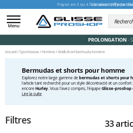
Livraison offerte dè
Toggle
navigation
Menu
PROLONGATION
- 
Accueil
/
Sportswear
/
Homme
/
Walkshort bermuda homme
Bermudas et shorts pour homme
Explorez notre large gamme de
bermudas et shorts pour
l'article tant recherché pour un style décontracté et un confo
encore
Hurley
. Vous l'avez compris, l'équipe
Glisse-proshop
notre sélection de
Lire la suite
shorts de bain
pour être sûr d'être bien é
moments d'après sessions.
Filtres
33 arti