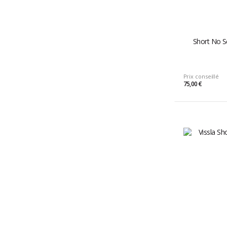
Short No 
Prix conseillé
75,00 €