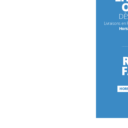
O
DÈ
Livraisons en
Hors
---------
F
HORS