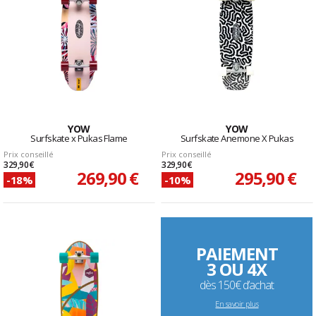
YOW
YOW
Surfskate x Pukas Flame
Surfskate Anemone X Pukas
Prix conseillé
Prix conseillé
329,90 €
329,90 €
269,90 €
295,90 €
-18%
-10%
PAIEMENT
3 OU 4X
dès 150€ d’achat
En savoir plus