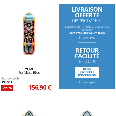
LIVRAISON
OFFERTE
DÈS 99€ D'ACHAT
Livraisons en France Métropolitaine et
Monaco
Hors Produits Volumineux
En savoir plus
--------------------------------------------------------------------
RETOUR
FACILITÉ
100 JOURS
YOW
HORS
PRODUITS
Surfskate Bliss
D'OCCASION
Prix conseillé
194,90 €
En savoir plus
156,90 €
-19%