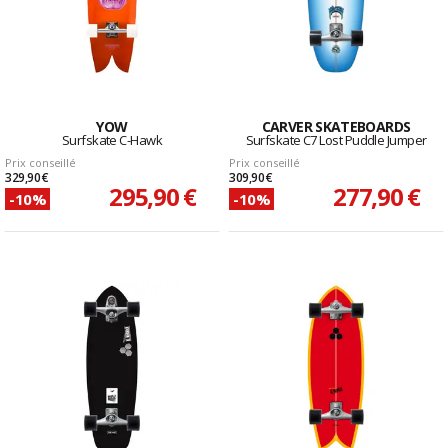
YOW
CARVER SKATEBOARDS
Surfskate C-Hawk
Surfskate C7 Lost Puddle Jumper
Prix conseillé
Prix conseillé
329,90 €
309,90 €
295,90 €
277,90 €
-10%
-10%