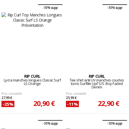
-10% supp
-10% supp
RIP CURL
RIP CURL
Lycra manches longues Classic Surf
Tee shirt anti UV manches courtes
LS Orange
Icons Surflite Upf S/S -Boy Faded
Denim
Prix conseillé
Prix conseillé
27,99 €
25,99 €
20,90 €
22,90 €
-25%
-11%
-10% supp
-10% supp