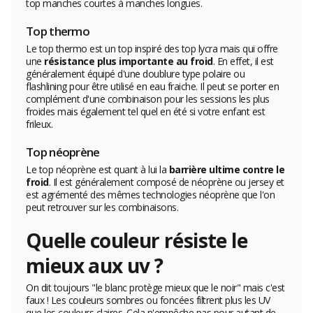
top manches courtes à manches longues.
Top thermo
Le top thermo est un top inspiré des top lycra mais qui offre
une
résistance plus importante au froid
. En effet, il est
généralement équipé d'une doublure type polaire ou
flashlining pour être utilisé en eau fraiche. Il peut se porter en
complément d'une combinaison pour les sessions les plus
froides mais également tel quel en été si votre enfant est
frileux.
Top néoprène
Le top néoprène est quant à lui la
barrière ultime contre le
froid
. Il est généralement composé de néoprène ou jersey et
est agrémenté des mêmes technologies néoprène que l'on
peut retrouver sur les combinaisons.
Quelle couleur résiste
le
mieux
aux uv ?
On dit toujours "le blanc protège mieux que le noir" mais c'est
faux ! Les couleurs sombres ou foncées filtrent plus les UV
que les couleurs claires. Cela n'empêche pas pour autant de