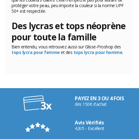
protéger votre peau, peu importe la couleur si la norme UPF
50+ est respectée.
Des lycras et tops néoprène
pour toute la famille
Bien entendu, vous retrouvez aussi sur Glisse-Proshop des
tops lycra pour femme
et des
tops lycra pour homme
.
PAYEZ EN 3 OU 4 FOIS
dès 150€ d'achat
Avis Vérifiés
4,8/5 - Excellent