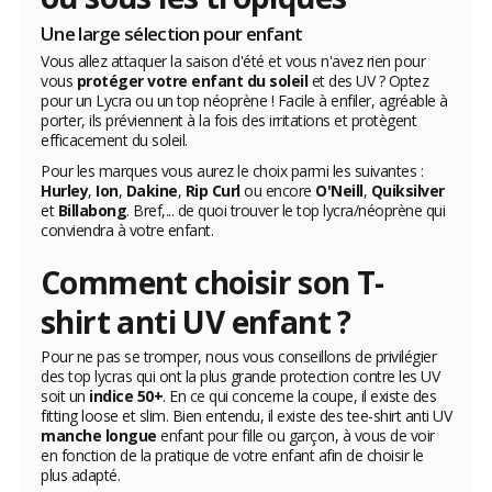
Une large sélection pour enfant
Vous allez attaquer la saison d'été et vous n'avez rien pour
vous
protéger votre enfant du soleil
et des UV ? Optez
pour un Lycra ou un top néoprène ! Facile à enfiler, agréable à
porter, ils préviennent à la fois des irritations et protègent
efficacement du soleil.
Pour les marques vous aurez le choix parmi les suivantes :
Hurley
,
Ion
,
Dakine
,
Rip Curl
ou encore
O'Neill
,
Quiksilver
et
Billabong
. Bref,... de quoi trouver le top lycra/néoprène qui
conviendra à votre enfant.
Comment choisir son T-
shirt anti UV enfant ?
Pour ne pas se tromper, nous vous conseillons de privilégier
des top lycras qui ont la plus grande protection contre les UV
soit un
indice 50+
. En ce qui concerne la coupe, il existe des
fitting loose et slim. Bien entendu, il existe des tee-shirt anti UV
manche longue
enfant pour fille ou garçon, à vous de voir
en fonction de la pratique de votre enfant afin de choisir le
plus adapté.