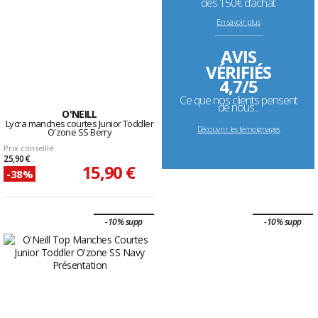
dès 150€ d’achat
En savoir plus
--------------------------------------------------------------------
AVIS
VÉRIFIÉS
4,7/5
Ce que nos clients pensent
de nous...
O'NEILL
Lycra manches courtes Junior Toddler
Découvrir les témoignages
O'zone SS Berry
Prix conseillé
25,90 €
15,90 €
-38%
-10% supp
-10% supp