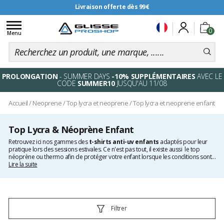
Livraison offerte dès 99€
Toggle
0
navigation
Menu
PROLONGATION
- SUMMER DAYS
-10% SUPPLÉMENTAIRES
AVEC LE
CODE
SUMMER10
JUSQU'AU 11/08
Accueil
/
Neoprene
/
Top lycra et neoprene
/
Top lycra et neoprene enfant
Top Lycra & Néoprène Enfant
Retrouvez ici nos gammes des
t-shirts anti-uv enfants
adaptés pour leur
pratique lors des sessions estivales. Ce n'est pas tout, il existe aussi le top
néoprène ou thermo afin de protéger votre enfant lorsque les conditions sont
plus fraîches. Choisissez parmi les meilleures marques reconnues d'accessoires
Lire la suite
pour les sports nautiques.
Filtrer