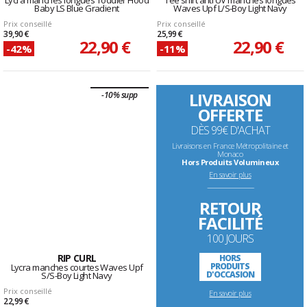
Lycra manches longues Toddler Hood
Tee shirt anti UV manches longues
Baby LS Blue Gradient
Waves Upf L/S-Boy Light Navy
Prix conseillé
Prix conseillé
39,90 €
25,99 €
22,90 €
22,90 €
-42%
-11%
LIVRAISON
-10% supp
OFFERTE
DÈS 99€ D'ACHAT
Livraisons en France Métropolitaine et
Monaco
Hors Produits Volumineux
En savoir plus
--------------------------------------------------------------------
RETOUR
FACILITÉ
100 JOURS
RIP CURL
HORS
PRODUITS
Lycra manches courtes Waves Upf
D'OCCASION
S/S-Boy Light Navy
Prix conseillé
En savoir plus
22,99 €