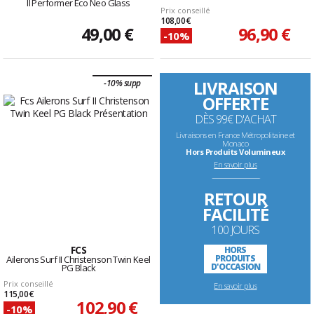
II Performer Eco Neo Glass
Prix conseillé
108,00 €
49,00 €
96,90 €
-10%
LIVRAISON
-10% supp
OFFERTE
DÈS 99€ D'ACHAT
Livraisons en France Métropolitaine et
Monaco
Hors Produits Volumineux
En savoir plus
--------------------------------------------------------------------
RETOUR
FACILITÉ
100 JOURS
FCS
HORS
PRODUITS
Ailerons Surf II Christenson Twin Keel
D'OCCASION
PG Black
Prix conseillé
En savoir plus
115,00 €
102,90 €
-10%