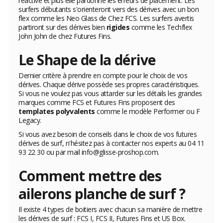
réactive et plus elle pardonne les erreurs de placement. Les
surfers débutants s'orienteront vers des dérives avec un bon
flex comme les Neo Glass de Chez FCS. Les surfers avertis
partiront sur des dérives bien
rigides
comme les Techflex
John John de chez Futures Fins.
Le Shape de la dérive
Dernier critère à prendre en compte pour le choix de vos
dérives. Chaque dérive possède ses propres caractéristiques.
Si vous ne voulez pas vous attarder sur les détails les grandes
marques comme FCS et Futures Fins proposent des
templates polyvalents
comme le modèle Performer ou F
Legacy.
Si vous avez besoin de conseils dans le choix de vos futures
dérives de surf, n'hésitez pas à contacter nos experts au 04 11
93 22 30 ou par mail info@glisse-proshop.com.
Comment mettre des
ailerons planche de surf ?
Il existe 4 types de boitiers avec chacun sa manière de mettre
les dérives de surf : FCS I, FCS II, Futures Fins et US Box.