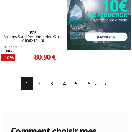
FCS
Ailerons Surf II Performer Neo Glass
Mango Tri Fins
Prix conseillé
90,00 €
80,90 €
-10%
...
1
2
3
4
5
6
›
Comment choisir mes