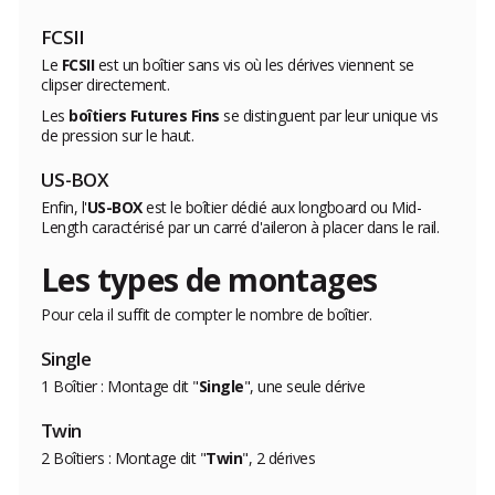
FCSII
Le
FCSII
est un boîtier sans vis où les dérives viennent se
clipser directement.
Les
boîtiers Futures Fins
se distinguent par leur unique vis
de pression sur le haut.
US-BOX
Enfin, l'
US-BOX
est le boîtier dédié aux longboard ou Mid-
Length caractérisé par un carré d'aileron à placer dans le rail.
Les types de montages
Pour cela il suffit de compter le nombre de boîtier.
Single
1 Boîtier : Montage dit "
Single
", une seule dérive
Twin
2 Boîtiers : Montage dit "
Twin
", 2 dérives