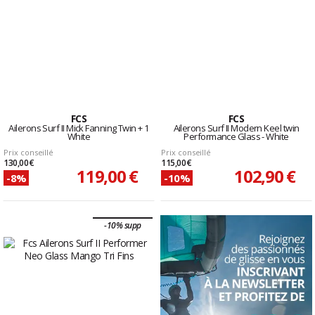
FCS
FCS
Ailerons Surf II Mick Fanning Twin + 1
Ailerons Surf II Modern Keel twin
White
Performance Glass - White
Prix conseillé
Prix conseillé
130,00 €
115,00 €
119,00 €
102,90 €
-8%
-10%
-10% supp