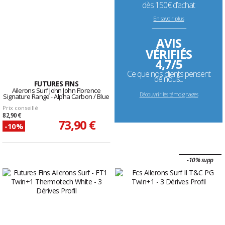
dès 150€ d’achat
En savoir plus
--------------------------------------------------------------------
AVIS
VÉRIFIÉS
4,7/5
Ce que nos clients pensent
de nous...
FUTURES FINS
Ailerons Surf John John Florence
Découvrir les témoignages
Signature Range - Alpha Carbon / Blue
Prix conseillé
82,90 €
73,90 €
-10%
-10% supp