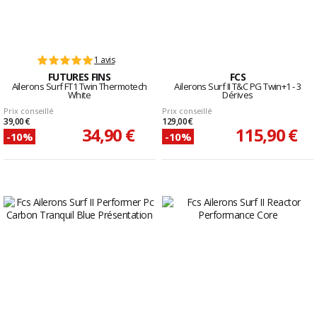
1 avis
FUTURES FINS
FCS
Ailerons Surf FT1 Twin Thermotech
Ailerons Surf II T&C PG Twin+1 - 3
White
Dérives
Prix conseillé
Prix conseillé
39,00 €
129,00 €
34,90 €
115,90 €
-10%
-10%