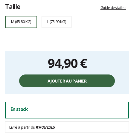
Taille
Guide des tailles
M (65-80 KG)
L (75-90 KG)
94,90 €
Prix
unitaire,
AJOUTER AU PANIER
hors
frais
En stock
Livré à partir du
07/08/2026