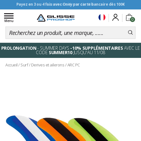
Livraison offerte dès 99€
Toggle
0
navigation
Menu
PROLONGATION
- SUMMER DAYS
-10% SUPPLÉMENTAIRES
AVEC LE
CODE
SUMMER10
JUSQU'AU 11/08
Accueil
/
Surf
/
Derives et ailerons
/
ARC PC