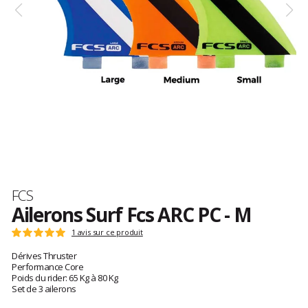
Marque
FCS
Ailerons Surf Fcs ARC PC - M
Référence
1172-
Les
1 avis sur ce produit
Note
162-
avis
:
Dérives Thruster
00-
clients
5
Performance Core
R
sur
Poids du rider: 65 Kg à 80 Kg
M
5
Set de 3 ailerons