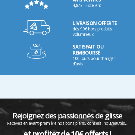
4,8/5 - Excellent
LIVRAISON OFFERTE
dès 99€ hors produits
volumineux
SATISFAIT OU
REMBOURSÉ
100 jours pour changer
d'avis
Rejoignez des passionnés de glisse
Recevez en avant-première nos bons plans, conseils, nouveautés…
et profitez de 10€ offerts !