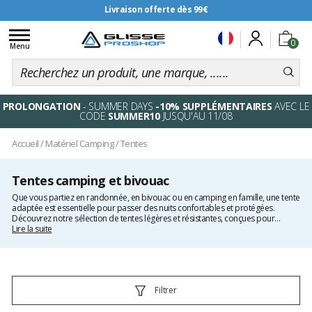
Livraison offerte dès 99€
Toggle
0
navigation
Menu
PROLONGATION
- SUMMER DAYS
-10% SUPPLÉMENTAIRES
AVEC LE
CODE
SUMMER10
JUSQU'AU 11/08
Accueil
/
Matériel Camping
/
Tentes
Tentes camping et bivouac
Que vous partiez en randonnée, en bivouac ou en camping en famille, une tente
adaptée est essentielle pour passer des nuits confortables et protégées.
Découvrez notre sélection de tentes légères et résistantes, conçues pour
affronter toutes les conditions météorologiques. Trouvez la tente ultralégère
Lire la suite
idéale pour votre expédition. Complétez votre équipement avec
tout le
matériel
nécessaire : matelas, sacs de couchage et accessoires indispensables.
Pour un confort optimal, pensez aussi à explorer notre gamme dédiée au
couchage
. Préparez-vous à vivre l’expérience outdoor dans les meilleures
conditions !
Filtrer