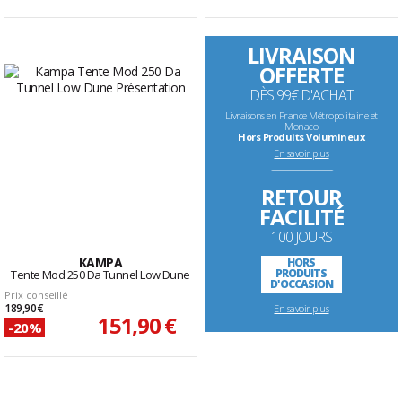
LIVRAISON
OFFERTE
DÈS 99€ D'ACHAT
Livraisons en France Métropolitaine et
Monaco
Hors Produits Volumineux
En savoir plus
--------------------------------------------------------------------
RETOUR
FACILITÉ
100 JOURS
KAMPA
HORS
PRODUITS
Tente Mod 250 Da Tunnel Low Dune
D'OCCASION
Prix conseillé
189,90 €
En savoir plus
151,90 €
-20%