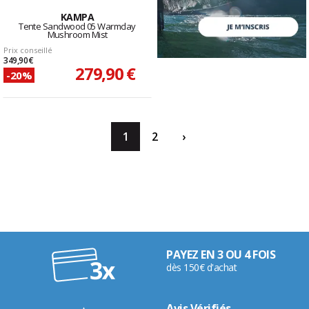
KAMPA
Tente Sandwood 05 Warmclay
Mushroom Mist
Prix conseillé
349,90 €
279,90 €
-20%
1
2
›
PAYEZ EN 3 OU 4 FOIS
dès 150€ d'achat
Avis Vérifiés