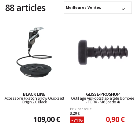
88 articles
Meilleures Ventes
BLACK LINE
GLISSE-PROSHOP
Accessoire Fixation Snow Quicksett
Outillage Vis Footstrap à tête bombée
Origin 2.0 Black
- TORX - M6 (lot de 4)
Prix conseillé
3,20 €
109,00 €
0,90 €
-71%