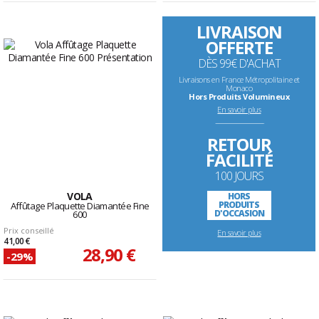
LIVRAISON
OFFERTE
DÈS 99€ D'ACHAT
Livraisons en France Métropolitaine et
Monaco
Hors Produits Volumineux
En savoir plus
--------------------------------------------------------------------
RETOUR
FACILITÉ
100 JOURS
VOLA
HORS
PRODUITS
Affûtage Plaquette Diamantée Fine
D'OCCASION
600
Prix conseillé
En savoir plus
41,00 €
28,90 €
-29%