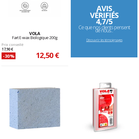
AVIS
VÉRIFIÉS
4,7/5
Ce que nos clients pensent
de nous...
VOLA
Fart E-wax Biologique 200g
Découvrir les témoignages
Prix conseillé
17,90 €
12,50 €
-30%