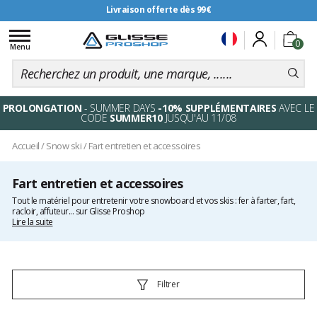
Livraison offerte dès 99€
Toggle
0
navigation
Menu
PROLONGATION
- SUMMER DAYS
-10% SUPPLÉMENTAIRES
AVEC LE
CODE
SUMMER10
JUSQU'AU 11/08
Accueil
/
Snow ski
/
Fart entretien et accessoires
Fart entretien et accessoires
Tout le matériel pour entretenir votre snowboard et vos skis : fer à farter, fart,
racloir, affuteur... sur Glisse Proshop
Lire la suite
Filtrer