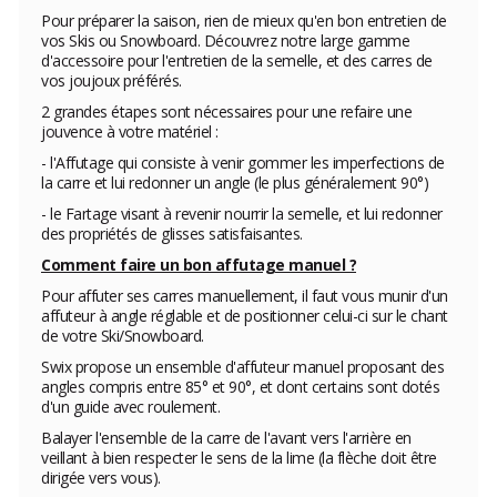
Pour préparer la saison, rien de mieux qu'en bon entretien de
vos Skis ou Snowboard. Découvrez notre large gamme
d'accessoire pour l'entretien de la semelle, et des carres de
vos joujoux préférés.
2 grandes étapes sont nécessaires pour une refaire une
jouvence à votre matériel :
- l'Affutage qui consiste à venir gommer les imperfections de
la carre et lui redonner un angle (le plus généralement 90°)
- le Fartage visant à revenir nourrir la semelle, et lui redonner
des propriétés de glisses satisfaisantes.
Comment faire un bon affutage manuel ?
Pour affuter ses carres manuellement, il faut vous munir d'un
affuteur à angle réglable et de positionner celui-ci sur le chant
de votre Ski/Snowboard.
Swix
propose un ensemble d'affuteur manuel proposant des
angles compris entre 85° et 90°, et dont certains sont dotés
d'un guide avec roulement.
Balayer l'ensemble de la carre de l'avant vers l'arrière en
veillant à bien respecter le sens de la lime (la flèche doit être
dirigée vers vous).