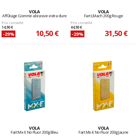
VOLA
VOLA
Affûtage Gomme abrasive extra dure
Fart LMach 200g Rouge
Prix conseillé
Prix conseillé
14,90 €
44,90 €
10,50 €
31,50 €
-29%
-29%
VOLA
VOLA
Fart Mx-E No Fluor 200g Bleu
Fart Mx-E No Fluor 200g Jaune