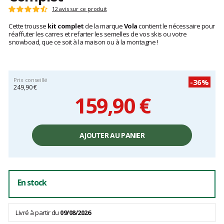
Les
12 avis sur ce produit
Note
avis
:
Cette trousse
kit complet
de la marque
Vola
contient le nécessaire pour
clients
4.9
réaffuter les carres et refarter les semelles de vos skis ou votre
sur
snowboad, que ce soit à la maison ou à la montagne !
5
Prix conseillé
-36%
249,90 €
159,90 €
Prix
unitaire,
AJOUTER AU PANIER
hors
frais
En stock
Livré à partir du
09/08/2026