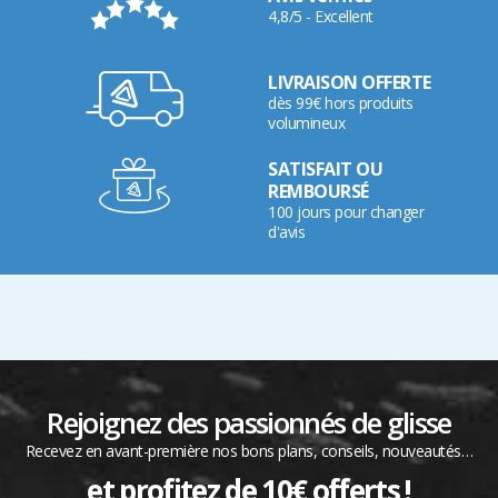
4,8/5 - Excellent
LIVRAISON OFFERTE
dès 99€ hors produits
volumineux
SATISFAIT OU
REMBOURSÉ
100 jours pour changer
d'avis
Rejoignez des passionnés de glisse
Recevez en avant-première nos bons plans, conseils, nouveautés…
et profitez de 10€ offerts !