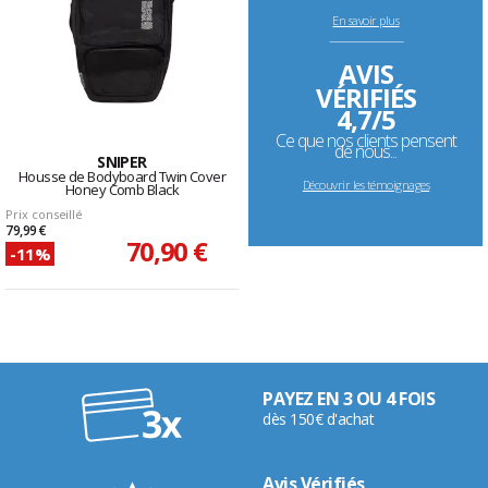
En savoir plus
--------------------------------------------------------------------
AVIS
VÉRIFIÉS
4,7/5
Ce que nos clients pensent
de nous...
SNIPER
Housse de Bodyboard Twin Cover
Découvrir les témoignages
Honey Comb Black
Prix conseillé
79,99 €
70,90 €
-11%
PAYEZ EN 3 OU 4 FOIS
dès 150€ d'achat
Avis Vérifiés