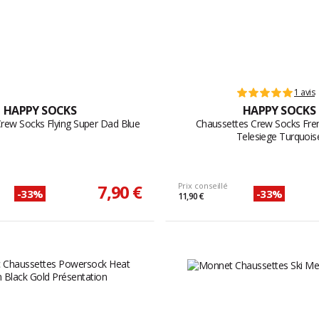
1 avis
HAPPY SOCKS
HAPPY SOCKS
rew Socks Flying Super Dad Blue
Chaussettes Crew Socks Fren
Telesiege Turquois
7,90 €
Prix conseillé
-33%
-33%
11,90 €