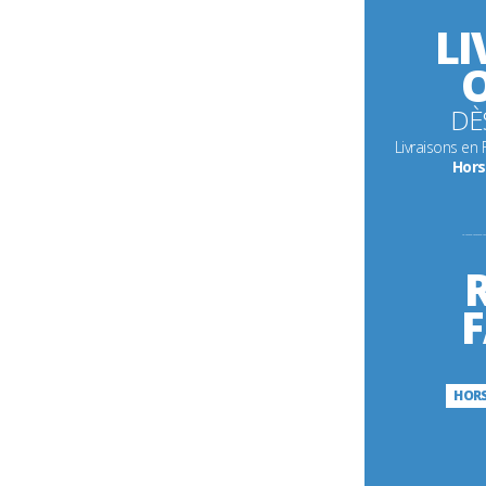
LI
O
DÈ
Livraisons en
Hors
---------
F
HORS