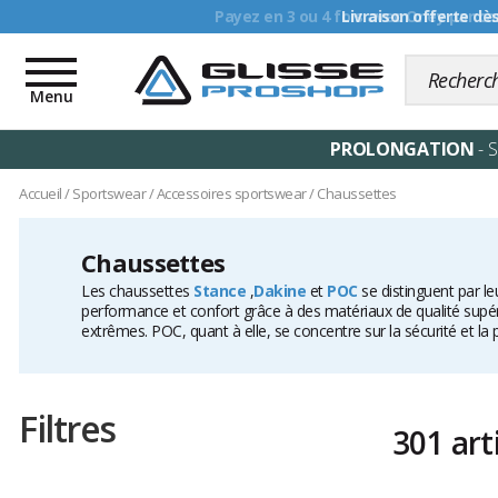
Livraison offerte dè
Toggle
navigation
Menu
PROLONGATION
- 
Accueil
/
Sportswear
/
Accessoires sportswear
/
Chaussettes
Chaussettes
Les chaussettes
Stance
,
Dakine
et
POC
se distinguent par leu
performance et confort grâce à des matériaux de qualité supéri
extrêmes. POC, quant à elle, se concentre sur la sécurité et la
Filtres
301 art