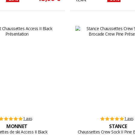
1 avis
1 avis
MONNET
STANCE
ttes de ski Access II Black
Chaussettes Crew Sock II Pine