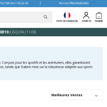
ACTER 04 11 93 22 30
NOS AUTRES ENSEIGNES
PAYS DE LIVRAISON
COMPTE
PANIER
ER10
JUSQU'AU 11/08
. Conçues pour les sportifs et les aventuriers, elles garantissent
ques, tandis que Dakine mise sur la robustesse adaptée aux sports
Meilleures Ventes