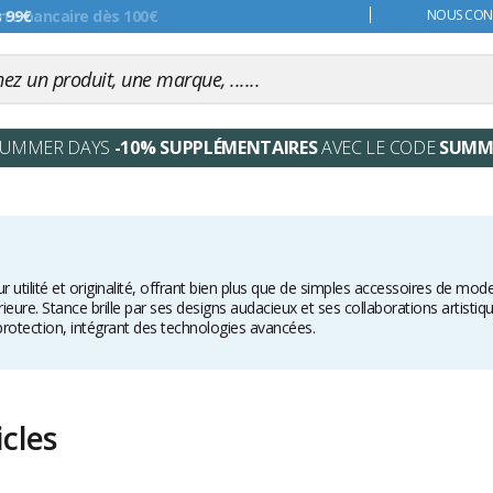
s 99€
NOUS CONT
SUMMER DAYS
-10% SUPPLÉMENTAIRES
AVEC LE CODE
SUMM
r utilité et originalité, offrant bien plus que de simples accessoires de mode
eure. Stance brille par ses designs audacieux et ses collaborations artisti
 protection, intégrant des technologies avancées.
icles