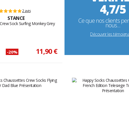
4,7/5
2 avis
STANCE
Ce que nos clients pe
 Crew Sock Surfing Monkey Grey
nous...
Découvrir les témoign
11,90 €
-20%