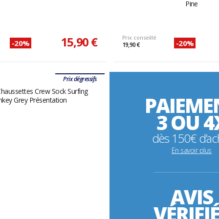
Pine
15,90 €
Prix conseillé
-20%
-20%
19,90 €
Prix dégressifs
PAIEME
3 OU 4
dès 150€ d’ac
En savoir plus
----------------------------------------------------------
AVIS
VÉRIFI