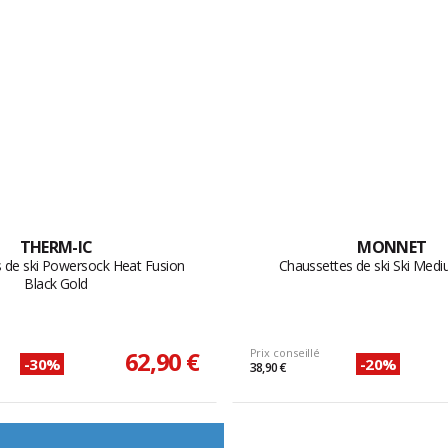
THERM-IC
MONNET
 de ski Powersock Heat Fusion
Chaussettes de ski Ski Med
Black Gold
62,90 €
Prix conseillé
-30%
-20%
38,90 €