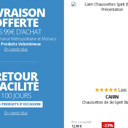
VRAISON
FFERTE
S 99€ D'ACHAT
 France Métropolitaine et Monaco
 Produits Volumineux
En savoir plus
-----------------------------------------------------------
RETOUR
ACILITÉ
1 avis
100 JOURS
CAIRN
Chaussettes de ski Spirit B
 PRODUITS D'OCCASION
En savoir plus
Prix conseillé
-23%
12,90 €