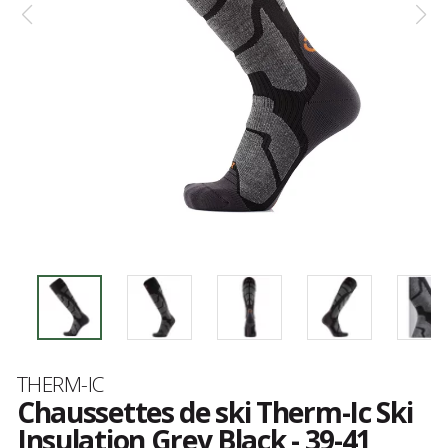
Marque
THERM-IC
Chaussettes de ski Therm-Ic Ski
Insulation Grey Black - 39-41