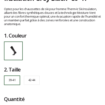
Référence
T25-
Les
2600-
avis
Optez pour les chaussettes de ski pour homme Therm-Ic Ski Insulation,
002_45_02
clients
alliant des fibres synthétiques douces et la technologie Moisture-Vent
pour un confort thermique optimal, une évacuation rapide de l'humidité et
39-
un maintien parfait grâce à des zones renforcées et une construction
41
anatomique.
1.
Couleur
2.
Taille
39-41
42-44
Quantité