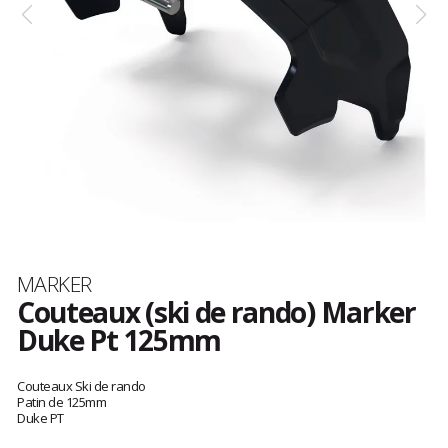
Marque
MARKER
Couteaux (ski de rando) Marker
Duke Pt 125mm
Les
avis
Couteaux Ski de rando
clients
Patin de 125mm
Duke PT