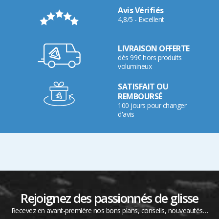
Avis Vérifiés
4,8/5 - Excellent
LIVRAISON OFFERTE
dès 99€ hors produits
volumineux
SATISFAIT OU
REMBOURSÉ
100 jours pour changer
d'avis
Rejoignez des passionnés de glisse
Recevez en avant-première nos bons plans, conseils, nouveautés…