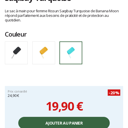
Les
avis
Le sac à main pour femme Rissun Saqibay Turquoise de Banana Moon
clients
répond parfaitement aux besoins de praticité et de protection au
quotidien.
Couleur
Prix conseillé
-20%
24,90 €
19,90 €
Prix
unitaire,
AJOUTER AU PANIER
hors