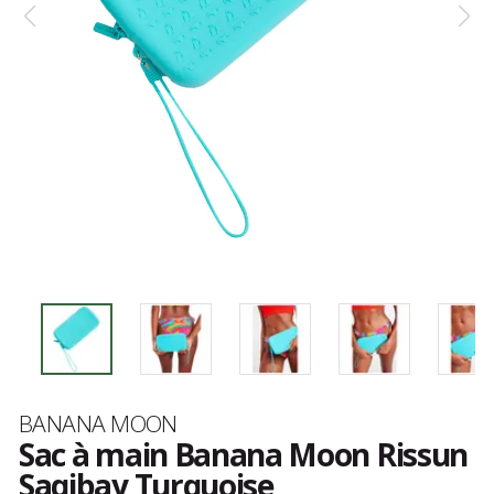
Marque
BANANA MOON
Sac à main Banana Moon Rissun
Saqibay Turquoise