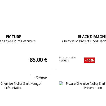
PICTURE
BLACK DIAMON
se Lewell Pure Cashmere
Chemise M Project Lined Flann
85,00 €
Prix conseillé
-45%
139,90 €
-10% supp