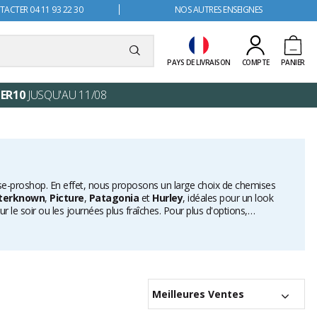
ACTER 04 11 93 22 30
NOS AUTRES ENSEIGNES
PAYS DE LIVRAISON
COMPTE
PANIER
ER10
JUSQU'AU 11/08
lisse-proshop. En effet, nous proposons un large choix de chemises
terknown
,
Picture
,
Patagonia
et
Hurley
, idéales pour un look
le soir ou les journées plus fraîches. Pour plus d'options,
Meilleures Ventes