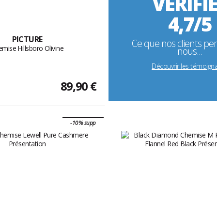
VÉRIFI
4,7/5
PICTURE
Ce que nos clients pe
mise Hillsboro Olivine
nous...
Découvrir les témoign
89,90 €
-10% supp