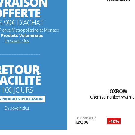
VRAISON
FFERTE
S 99€ D'ACHAT
 France Métropolitaine et Monaco
 Produits Volumineux
En savoir plus
-----------------------------------------------------------
RETOUR
ACILITÉ
100 JOURS
OXBOW
Chemise Penken Warme
 PRODUITS D'OCCASION
En savoir plus
Prix conseillé
-40%
129,90 €