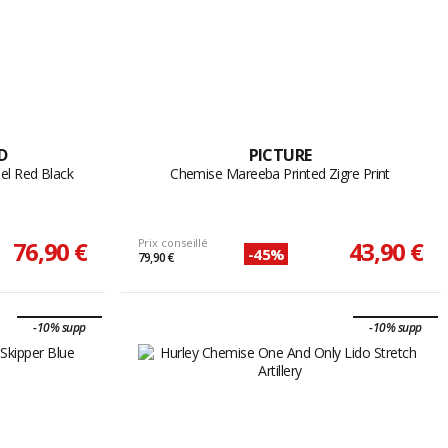
D
PICTURE
el Red Black
Chemise Mareeba Printed Zigre Print
76,90 €
Prix conseillé
43,90 €
-45%
79,90 €
-10% supp
-10% supp