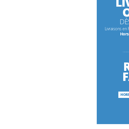
LI
O
DÈ
Livraisons en
Hors
---------
F
HORS