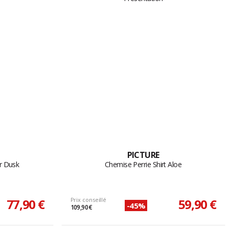
PICTURE
r Dusk
Chemise Perrie Shirt Aloe
77,90 €
Prix conseillé
59,90 €
-45%
109,90 €