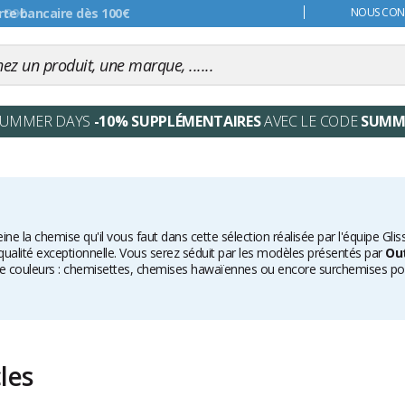
s 99€
NOUS CONT
SUMMER DAYS
-10% SUPPLÉMENTAIRES
AVEC LE CODE
SUMM
ine la chemise qu'il vous faut dans cette sélection réalisée par l'équipe G
ualité exceptionnelle. Vous serez séduit par les modèles présentés par
Ou
 de couleurs : chemisettes, chemises hawaïennes ou encore surchemises pour 
 surf homme
. Et pour parfaire votre look, découvrez aussi nos
t-shirts
.
cles