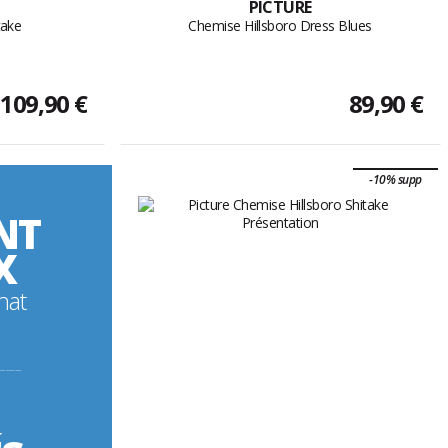
PICTURE
take
Chemise Hillsboro Dress Blues
109,90 €
89,90 €
-10% supp
NT
X
hat
----------