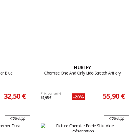
HURLEY
per Blue
Chemise One And Only Lido Stretch Artillery
32,50 €
Prix conseillé
55,90 €
-20%
69,95 €
-10% supp
-10% supp