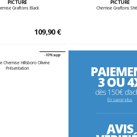
PICTURE
PICTURE
emise Graftons Black
Chemise Graftons Shi
109,90 €
-10% supp
PAIEME
3 OU 4
dès 150€ d’ac
En savoir plus
----------------------------------------------------------
AVIS