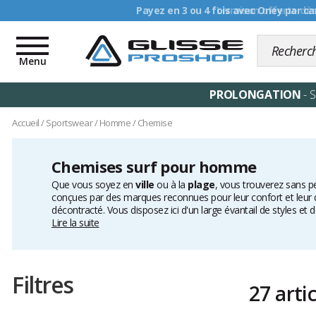
Livraison offerte dè
Toggle
navigation
Menu
PROLONGATION
- 
Accueil
/
Sportswear
/
Homme
/
Chemise
Chemises surf pour homme
Que vous soyez en
ville
ou à la
plage
, vous trouverez sans pe
conçues par des marques reconnues pour leur confort et leur q
décontracté. Vous disposez ici d'un large évantail de styles et
n'hésitez pas à consulter notre collection de tenues
Lire la suite
lifestyle
Filtres
27 arti