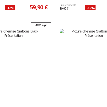
59,90 €
Prix conseillé
-32%
-32%
89,00 €
-10% supp