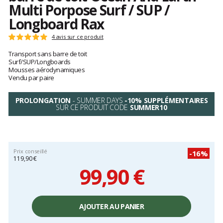
Multi Porpose Surf / SUP /
Longboard Rax
Les
4 avis sur ce produit
Note
avis
:
Transport sans barre de toit
clients
5
Surf/SUP/Longboards
sur
Mousses aérodynamiques
5
Vendu par paire
PROLONGATION
- SUMMER DAYS
-10% SUPPLÉMENTAIRES
SUR CE PRODUIT CODE
SUMMER10
Prix conseillé
-16%
119,90 €
99,90 €
Prix
unitaire,
AJOUTER AU PANIER
hors
frais