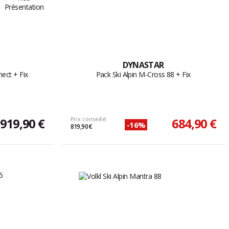
DYNASTAR
nect + Fix
Pack Ski Alpin M-Cross 88 + Fix
919,90 €
Prix conseillé
684,90 €
-16%
819,90 €