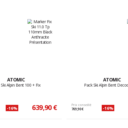
ATOMIC
ATOMIC
 Ski Alpin Bent 100 + Fix
Pack Ski Alpin Bent Decod
639,90 €
Prix conseillé
-16%
-16%
769,90 €