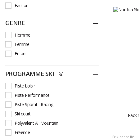
Faction
Fischer
GENRE
Replier
Guidetti
Head
Homme
Jones
Femme
K2
Enfant
Kastle
Kerma
PROGRAMME SKI
Replier
Lange
Piste Loisir
Line
Piste Performance
Look
Piste Sportif - Racing
Marker
Ski court
Pack S
Movement
Polyvalent All Mountain
Nordica
Freeride
Rossignol
Prix conseillé