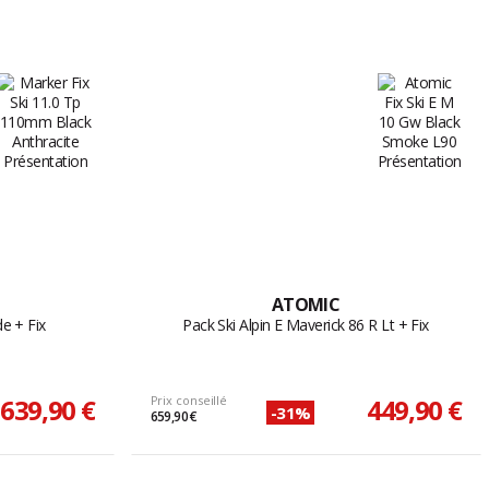
ATOMIC
e + Fix
Pack Ski Alpin E Maverick 86 R Lt + Fix
639,90 €
Prix conseillé
449,90 €
-31%
659,90 €