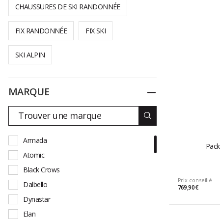
CHAUSSURES DE SKI RANDONNÉE
FIX RANDONNÉE
FIX SKI
SKI ALPIN
MARQUE
Replier
Armada
Pack
Atomic
Black Crows
Prix conseillé
Dalbello
769,90 €
Dynastar
Elan