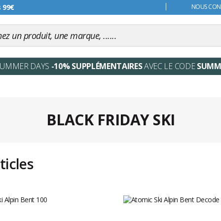
s 99€
NOUS CONT
SUMMER DAYS
-10% SUPPLÉMENTAIRES
AVEC LE CODE
SUMM
BLACK FRIDAY SKI
ticles