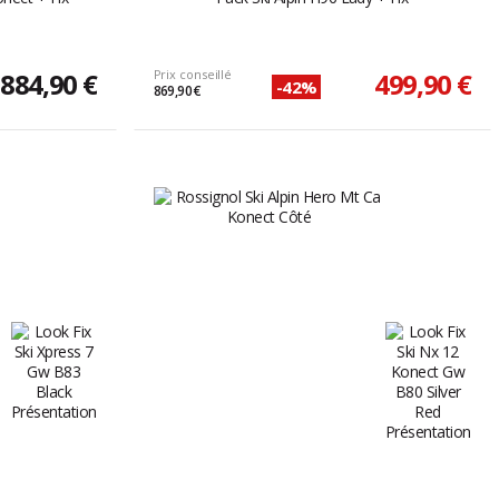
884,90 €
Prix conseillé
499,90 €
-42%
869,90 €