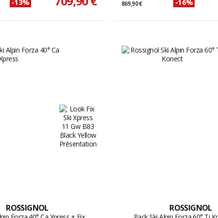
709,90 €
-13%
-16%
869,90 €
ROSSIGNOL
ROSSIGNOL
lpin Forza 40° Ca Xpress + Fix
Pack Ski Alpin Forza 60° Ti K