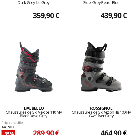
Dark Grey Ice Grey
Steel Grey Petrol Blue
359,90 €
439,90 €
DALBELLO
ROSSIGNOL
Chaussures de Ski Veloce 110 Mv
Chaussures de Ski Vizion 4B 100 Hv
Black Dove Grey
Gw Silver Grey
Prix conseillé
449,90 €
289,90 €
464,90 €
-35%