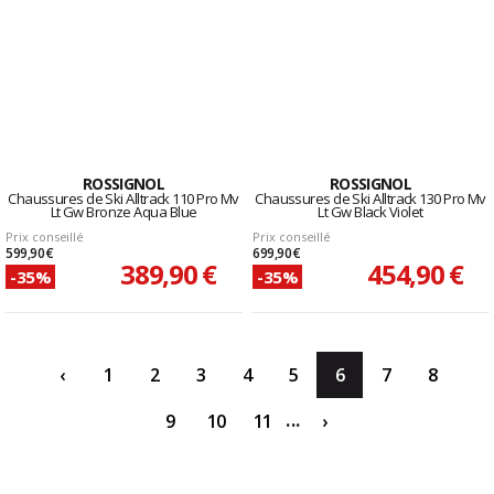
ROSSIGNOL
ROSSIGNOL
Chaussures de Ski Alltrack 110 Pro Mv
Chaussures de Ski Alltrack 130 Pro Mv
Lt Gw Bronze Aqua Blue
Lt Gw Black Violet
Prix conseillé
Prix conseillé
599,90 €
699,90 €
389,90 €
454,90 €
-35%
-35%
‹
1
2
3
4
5
6
7
8
...
9
10
11
›