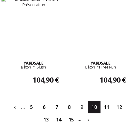
YARDSALE
YARDSALE
Bâton P1 Slush
Bâton P1 Tree Run
104,90 €
104,90 €
...
‹
5
6
7
8
9
10
11
12
...
13
14
15
›