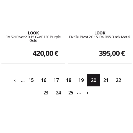
LOOK
LOOK
Fix Ski Pivot 2.0 15 Gw B130 Purple
Fix Ski Pivot 2.0 15 Gw B95 Black Metal
Gold
420,00 €
395,00 €
...
‹
15
16
17
18
19
20
21
22
...
23
24
25
›