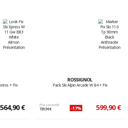
ROSSIGNOL
press + Fix
Pack Ski Alpin Arcade W 84 + Fix
564,90 €
Prix conseillé
599,90 €
-17%
729,90 €