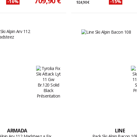
709,90 €
-16%
-15%
924,90 €
ARMADA
LINE
Alpin Arv 112 Madsteez + Fix
Pack Ski Alpin Bacon 108