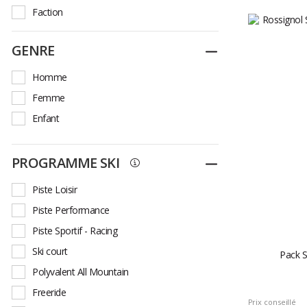
Faction
Fischer
GENRE
Replier
Guidetti
Head
Homme
Jones
Femme
K2
Enfant
Kastle
Kerma
PROGRAMME SKI
Replier
Lange
Piste Loisir
Line
Piste Performance
Look
Piste Sportif - Racing
Marker
Ski court
Pack S
Movement
Polyvalent All Mountain
Nordica
Freeride
Rossignol
Prix conseillé