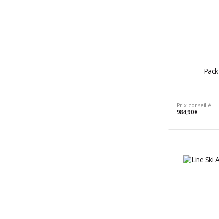
Pack 
Prix conseillé
984,90 €