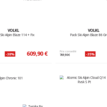
VOLKL
VOLKL
Ski Alpin Blaze 114 + Fix
Pack Ski Alpin Blaze 86 Gr
609,90 €
Prix conseillé
-38%
-35%
769,90 €