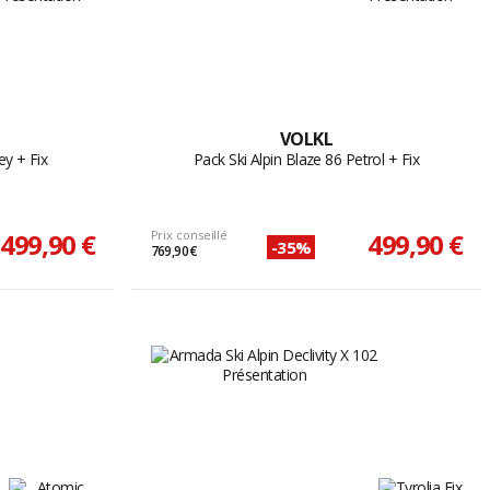
VOLKL
ey + Fix
Pack Ski Alpin Blaze 86 Petrol + Fix
499,90 €
Prix conseillé
499,90 €
-35%
769,90 €