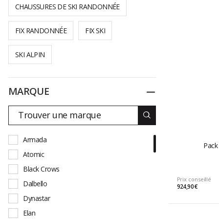
CHAUSSURES DE SKI RANDONNÉE
FIX RANDONNÉE
FIX SKI
SKI ALPIN
MARQUE
Replier
Armada
Pack 
Atomic
Black Crows
Prix conseillé
Dalbello
924,90 €
Dynastar
Elan