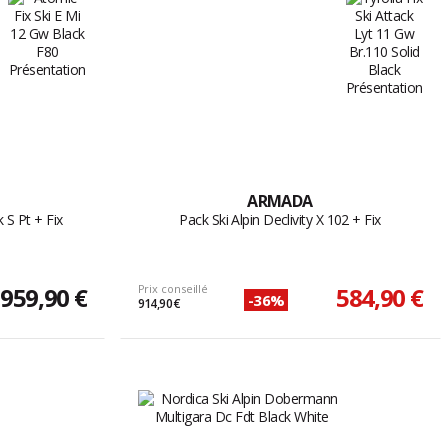
ARMADA
 S Pt + Fix
Pack Ski Alpin Declivity X 102 + Fix
959,90 €
Prix conseillé
584,90 €
-36%
914,90 €