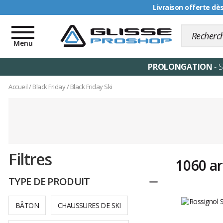
Livraison offerte dè
Toggle
navigation
Menu
PROLONGATION
- 
Accueil
/
Black Friday
/
Black Friday Ski
Filtres
1060 ar
TYPE DE PRODUIT
Replier
BÂTON
CHAUSSURES DE SKI