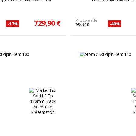
729,90 €
Prix conseillé
-17%
-40%
954,90 €