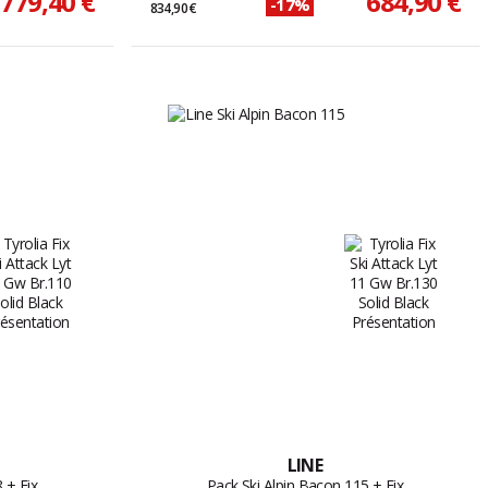
779,40 €
684,90 €
-17%
834,90 €
LINE
 + Fix
Pack Ski Alpin Bacon 115 + Fix