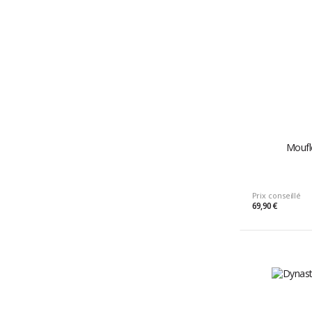
Moufl
Prix conseillé
69,90 €