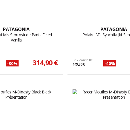
PATAGONIA
PATAGONIA
ki M's Stormstride Pants Dried
Polaire M's Synchilla Jkt Se
Vanilla
314,90 €
Prix conseillé
-30%
-40%
149,90 €