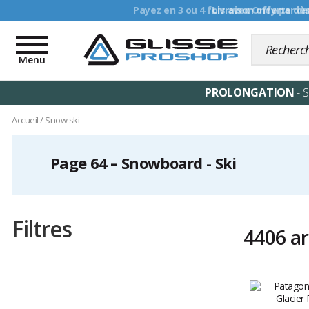
Livraison offerte dè
Toggle
navigation
Menu
PROLONGATION
- 
Accueil
/
Snow ski
Page 64 – Snowboard - Ski
Filtres
4406 ar