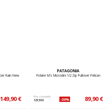
PATAGONIA
cier Rain New
Polaire M's Microdini 1/2 Zip Pullover Pelican
149,90 €
Prix conseillé
89,90 €
-30%
129,90 €