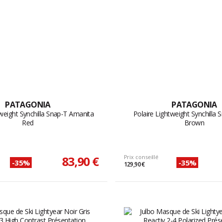
PATAGONIA
PATAGONIA
tweight Synchilla Snap-T Amanita
Polaire Lightweight Synchilla
Red
Brown
83,90 €
Prix conseillé
-35%
-35%
129,90 €