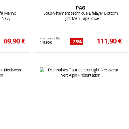
PAG
fa Merino
Sous-vêtement technique Lifelayer Bottom
d Navy
Tight Men Tape Shoe
69,90 €
Prix conseillé
111,90 €
-25%
149,90 €