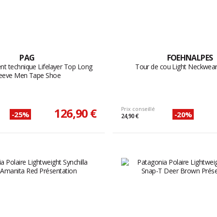
PAG
FOEHNALPES
t technique Lifelayer Top Long
Tour de cou Light Neckwe
leeve Men Tape Shoe
126,90 €
Prix conseillé
-25%
-20%
24,90 €