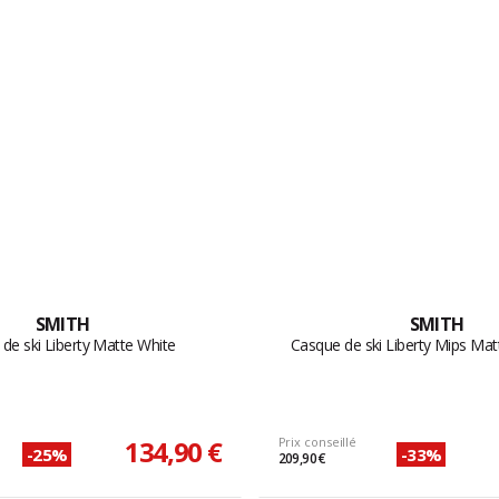
SMITH
SMITH
de ski Liberty Matte White
Casque de ski Liberty Mips Ma
134,90 €
Prix conseillé
-25%
-33%
209,90 €