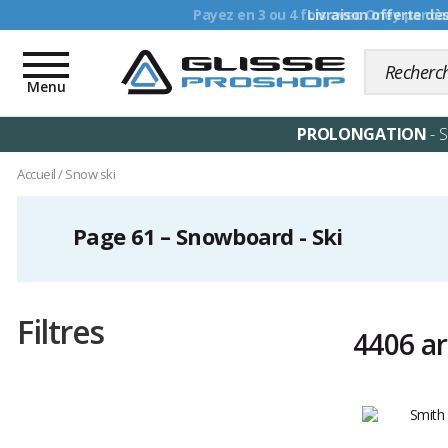
Livraison offerte dè
Toggle
navigation
Menu
PROLONGATION
- 
Accueil
/
Snow ski
Page 61 – Snowboard - Ski
Filtres
4406 ar