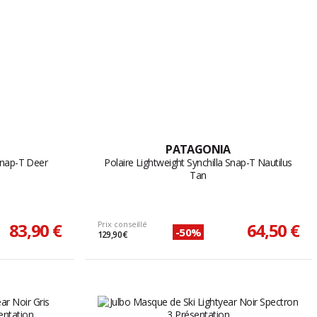
PATAGONIA
 Snap-T Deer
Polaire Lightweight Synchilla Snap-T Nautilus
Tan
83,90 €
Prix conseillé
64,50 €
-50%
129,90 €