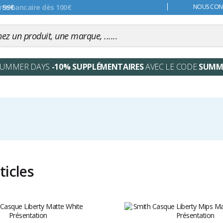
s 99€
NOUS CONT
SUMMER DAYS
-10% SUPPLÉMENTAIRES
AVEC LE CODE
SUMM
ticles