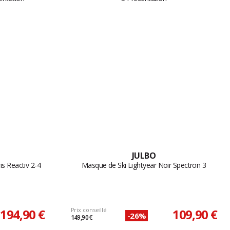
JULBO
is Reactiv 2-4
Masque de Ski Lightyear Noir Spectron 3
194,90 €
Prix conseillé
109,90 €
-26%
149,90 €