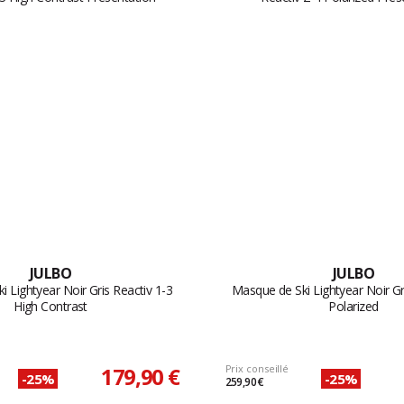
JULBO
JULBO
 Lightyear Noir Gris Reactiv 1-3
Masque de Ski Lightyear Noir Gr
High Contrast
Polarized
179,90 €
Prix conseillé
-25%
-25%
259,90 €