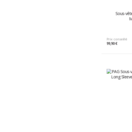
Sous-vêt
M
Prix conseillé
99,90 €