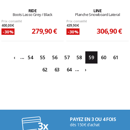
RIDE
LINE
Boots Lasso Grey / Black
Planche Snowboard Lateral
Prix conseillé
Prix conseillé
400,00 €
439,90 €
279,90 €
306,90 €
-30%
-30%
...
‹
54
55
56
57
58
59
60
61
...
62
63
64
›
PAYEZ EN 3 OU 4 FOIS
dès 150€ d'achat