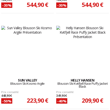
544,90 €
544,90 €
-30%
-30%
SUN VALLEY
HELLY HANSEN
Blouson Ski Kosmo Argile
Blouson Ski Kvitfjell Race Puffy Jacket
Black
Prix conseillé
Prix conseillé
448,90 €
349,90 €
223,90 €
209,90 €
-50%
-40%