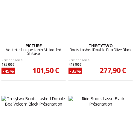
PICTURE
THIRTYTWO
Veste technique Lanin M Hooded
Boots Lashed Double Boa Olive Black
Shitake
Prix conseillé
Prix conseillé
185,00 €
419,90 €
101,50 €
277,90 €
-45%
-33%