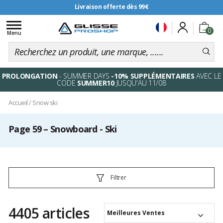
Livraison offerte dès 99€
Toggle
0
navigation
Menu
PROLONGATION
- SUMMER DAYS
-10% SUPPLÉMENTAIRES
AVEC LE
CODE
SUMMER10
JUSQU'AU 11/08
Accueil
/
Snow ski
Page 59 – Snowboard - Ski
Filtrer
4405 articles
Meilleures Ventes