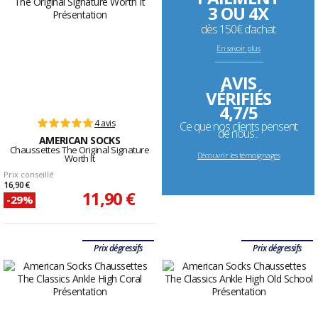
3 OU 4X
dès 150€ d’achat
En savoir plus
--------------------------------------------------------------------
AVIS
VÉRIFIÉS
4,7/5
4 avis
Ce que nos clients pensent
de nous...
AMERICAN SOCKS
Chaussettes The Original Signature
Découvrir les témoignages
Worth It
Prix conseillé
16,90 €
11,90 €
-29%
Prix dégressifs
Prix dégressifs