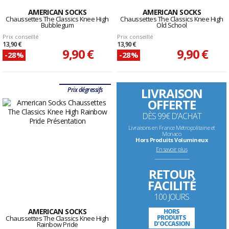
AMERICAN SOCKS
AMERICAN SOCKS
Chaussettes The Classics Knee High
Chaussettes The Classics Knee High
Bubblegum
Old School
Prix conseillé
Prix conseillé
13,90 €
13,90 €
9,90 €
9,90 €
-28%
-28%
LIVRAISON
Prix dégressifs
OFFERTE
DÈS 99€ D'ACHAT
Livraisons en France Métropolitaine et
Monaco
Hors Produits Volumineux
En savoir plus
--------------------------------------------------------------------
RETOUR
FACILITÉ
100 JOURS
AMERICAN SOCKS
HORS
PRODUITS
Chaussettes The Classics Knee High
D'OCCASION
Rainbow Pride