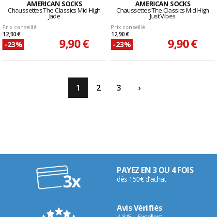
AMERICAN SOCKS
AMERICAN SOCKS
Chaussettes The Classics Mid High
Chaussettes The Classics Mid High
Jade
Just Vibes
Prix conseillé
Prix conseillé
12,90 €
12,90 €
9,90 €
9,90 €
-23%
-23%
1
2
3
›
PAYEZ EN 3 OU 4 FOIS
dès 150€ d'achat
Avis Vérifiés
4,8/5 - Excellent