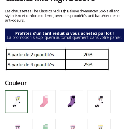
Les
avis
Les chaussettes The Classics Mid High Believe d'American Socks allient
clients
style rétro et confort moderne, avec des propriétés anti-bactériennes et
anti-odeurs.
Profitez d'un tarif réduit si vous achetez par lot !
La promotion s'appliquera automatiquement dans votre panier.
Couleur