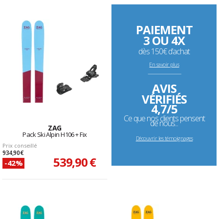
PAIEMENT
3 OU 4X
dès 150€ d’achat
En savoir plus
--------------------------------------------------------------------
AVIS
VÉRIFIÉS
4,7/5
Ce que nos clients pensent
de nous...
ZAG
Pack Ski Alpin H106 + Fix
Découvrir les témoignages
Prix conseillé
934,90 €
539,90 €
-42%