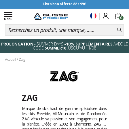
Livraison offerte dès 99€
Toggle
0
navigation
Menu
PROLONGATION
- SUMMER DAYS
-10% SUPPLÉMENTAIRES
AVEC LE
CODE
SUMMER10
JUSQU'AU 11/08
Accueil
/
Zag
ZAG
Marque de skis haut de gamme spécialisée dans
les skis Freeride, All-Mountain et de Randonnée.
ZAG véhicule sa passion et son engagement pour
la planète. Créée en 2002 à Chamonix, ZAG se