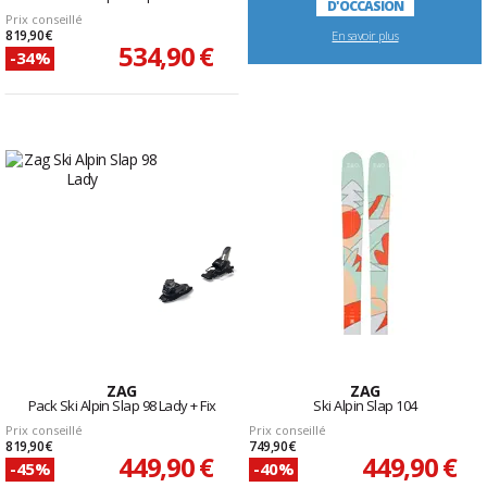
D'OCCASION
Prix conseillé
819,90 €
En savoir plus
534,90 €
-34%
ZAG
ZAG
Pack Ski Alpin Slap 98 Lady + Fix
Ski Alpin Slap 104
Prix conseillé
Prix conseillé
819,90 €
749,90 €
449,90 €
449,90 €
-45%
-40%