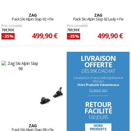
ZAG
ZAG
Pack Ski Alpin Slap 92 + Fix
Pack Ski Alpin Slap 92 Lady + Fix
Prix conseillé
Prix conseillé
769,90 €
769,90 €
499,90 €
499,90 €
-35%
-35%
LIVRAISON
OFFERTE
DÈS 99€ D'ACHAT
Livraisons en France Métropolitaine et
Monaco
Hors Produits Volumineux
En savoir plus
--------------------------------------------------------------------
RETOUR
FACILITÉ
100 JOURS
ZAG
HORS
PRODUITS
Pack Ski Alpin Slap 98 + Fix