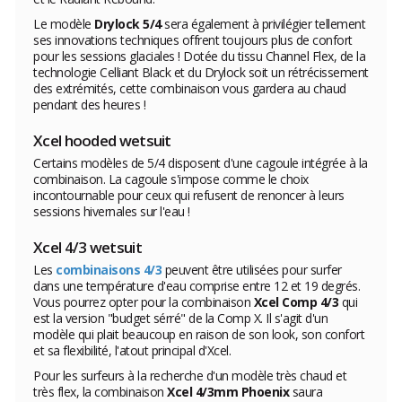
Le modèle
Drylock 5/4
sera également à privilégier tellement
ses innovations techniques offrent toujours plus de confort
pour les sessions glaciales ! Dotée du tissu Channel Flex, de la
technologie Celliant Black et du Drylock soit un rétrécissement
des extrémités, cette combinaison vous gardera au chaud
pendant des heures !
Xcel hooded wetsuit
Certains modèles de 5/4 disposent d'une cagoule intégrée à la
combinaison. La cagoule s'impose comme le choix
incontournable pour ceux qui refusent de renoncer à leurs
sessions hivernales sur l'eau !
Xcel 4/3 wetsuit
Les
combinaisons 4/3
peuvent être utilisées pour surfer
dans une température d'eau comprise entre 12 et 19 degrés.
Vous pourrez opter pour la combinaison
Xcel Comp 4/3
qui
est la version "budget sérré" de la Comp X. Il s'agit d'un
modèle qui plait beaucoup en raison de son look, son confort
et sa flexibilité, l'atout principal d'Xcel.
Pour les surfeurs à la recherche d'un modèle très chaud et
très flex, la combinaison
Xcel 4/3mm Phoenix
saura