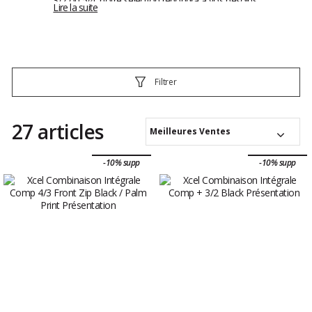
3/2 ou 5/4, notre sélection répondra à vos besoins.
Lire la suite
Nous proposons également des modèles
spécifiques pour les femmes et les jeunes. Offrez-
vous une combinaison Xcel, célèbre pour sa qualité
et son confort inégalé.
Filtrer
27 articles
Meilleures Ventes
-10% supp
-10% supp