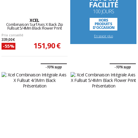
FACILITÉ
100 JOURS
XCEL
HORS
PRODUITS
Combinaison Surf Axis X Back Zip
D'OCCASION
Fullsuit 5/4Mm Black Flower Print
Prix conseillé
En savoir plus
339,00 €
151,90 €
-55%
-10% supp
-10% supp