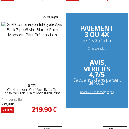
-10% supp
PAIEMENT
3 OU 4X
dès 150€ d’achat
En savoir plus
--------------------------------------------------------------------
AVIS
VÉRIFIÉS
4,7/5
Ce que nos clients pensent
de nous...
XCEL
Combinaison Surf Axis Back Zip
Découvrir les témoignages
4/3Mm Black / Palm Monstera Print
Prix conseillé
245,00 €
219,90 €
-10%