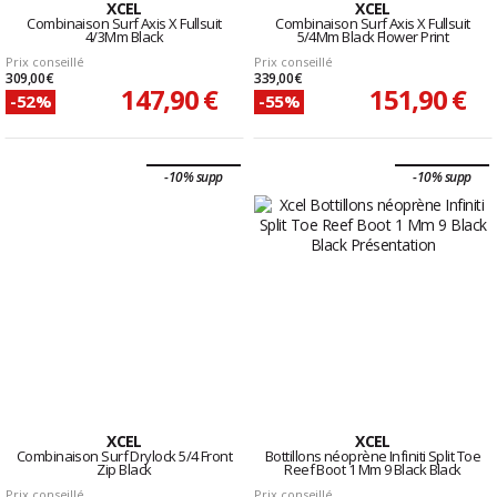
XCEL
XCEL
Combinaison Surf Axis X Fullsuit
Combinaison Surf Axis X Fullsuit
4/3Mm Black
5/4Mm Black Flower Print
Prix conseillé
Prix conseillé
309,00 €
339,00 €
147,90 €
151,90 €
-52%
-55%
-10% supp
-10% supp
XCEL
XCEL
Combinaison Surf Drylock 5/4 Front
Bottillons néoprène Infiniti Split Toe
Zip Black
Reef Boot 1 Mm 9 Black Black
Prix conseillé
Prix conseillé