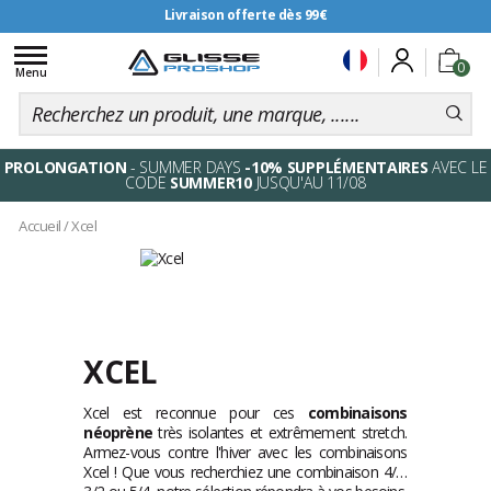
Livraison offerte dès 99€
Toggle
0
navigation
Menu
PROLONGATION
- SUMMER DAYS
-10% SUPPLÉMENTAIRES
AVEC LE
CODE
SUMMER10
JUSQU'AU 11/08
Accueil
/
Xcel
XCEL
Xcel est reconnue pour ces
combinaisons
néoprène
très isolantes et extrêmement stretch.
Armez-vous contre l'hiver avec les combinaisons
Xcel ! Que vous recherchiez une combinaison 4/3,