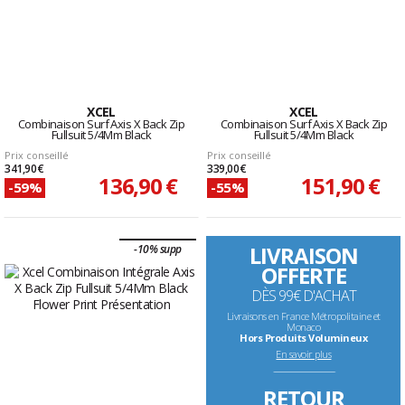
XCEL
XCEL
Combinaison Surf Axis X Back Zip
Combinaison Surf Axis X Back Zip
Fullsuit 5/4Mm Black
Fullsuit 5/4Mm Black
Prix conseillé
Prix conseillé
341,90 €
339,00 €
136,90 €
151,90 €
-59%
-55%
LIVRAISON
-10% supp
OFFERTE
DÈS 99€ D'ACHAT
Livraisons en France Métropolitaine et
Monaco
Hors Produits Volumineux
En savoir plus
--------------------------------------------------------------------
RETOUR