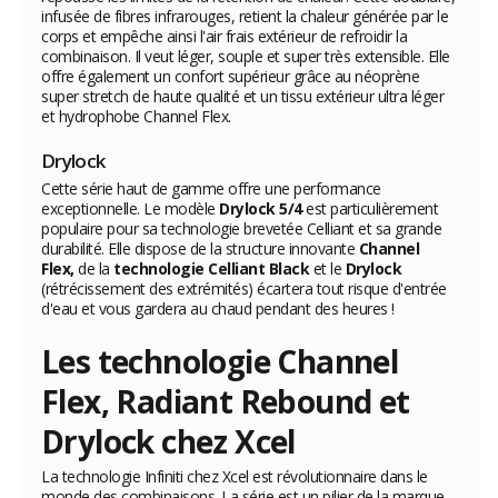
infusée de fibres infrarouges, retient la chaleur générée par le
corps et empêche ainsi l'air frais extérieur de refroidir la
combinaison. Il veut léger, souple et super très extensible. Elle
offre également un confort supérieur grâce au néoprène
super stretch de haute qualité et un tissu extérieur ultra léger
et hydrophobe Channel Flex.
Drylock
Cette série haut de gamme offre une performance
exceptionnelle. Le modèle
Drylock 5/4
est particulièrement
populaire pour sa technologie brevetée Celliant et sa grande
durabilité. Elle dispose de la structure innovante
Channel
Flex,
de la
technologie Celliant Black
et le
Drylock
(rétrécissement des extrémités) écartera tout risque d'entrée
d'eau et vous gardera au chaud pendant des heures !
Les technologie Channel
Flex, Radiant Rebound et
Drylock chez Xcel
La technologie Infiniti chez Xcel est révolutionnaire dans le
monde des combinaisons. La série est un pilier de la marque,