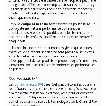
Ensuite, la
technologie utilisée
dans le néoprène peut faire
une grande différence. Par exemple, le tissu TDC Termo Dry
Celliant de Xcel est reconnu pour son incroyable capacité à
refléter la chaleur du corps, offrant ainsi une protection
thermique maximale.
Enfin,
la coupe et la taille
sont essentielles pour assurer un
bon ajustement et une performance optimale. Les
combinaisons Xcel sont disponibles pour les femmes, les
hommes et les enfants, et offrent une coupe sur mesure à
chaque fois.
Si les combinaisons Xcel sont moins "stylées" que d'autres
marques, elles offrent une fiabilité sans pareille à un prix très
attractif. Cette marque investit beaucoup pour le
développement de ses produits et propose régulièrement des
innovations pour en améliorer le confort et les performances
en priorité.
Xcel wetsuit 5/4
Les
combinaisons 5/4
chez Xcel sont préconisées pour une
température d'eau comprise entre 8 et 12 degrés. Si vous êtes
à la recherche d'un modèle efficace, vous pourrez compter
sur la
Infiniti 5/4
qui assure confort et performance. Une
combinaison à la pointe de la technologie avec le Channel Flex
et le Radiant Rebound.