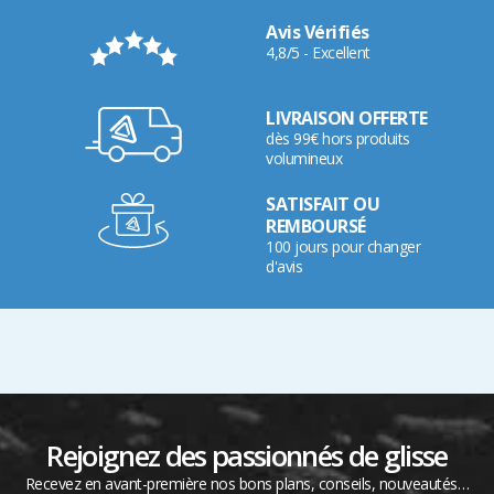
Avis Vérifiés
4,8/5 - Excellent
LIVRAISON OFFERTE
dès 99€ hors produits
volumineux
SATISFAIT OU
REMBOURSÉ
100 jours pour changer
d'avis
Rejoignez des passionnés de glisse
Recevez en avant-première nos bons plans, conseils, nouveautés…