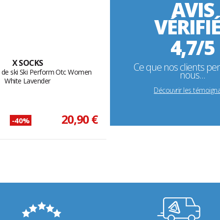
AVIS
VÉRIFI
4,7/5
X SOCKS
Ce que nos clients pe
 de ski Ski Perform Otc Women
nous...
White Lavender
Découvrir les témoign
20,90 €
-40%