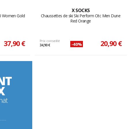
X SOCKS
4.0 Women Gold
Chaussettes de ski Ski Perform Otc Men Dune
Red Orange
37,90 €
Prix conseillé
20,90 €
-40%
34,90 €
NT
X
hat
----------