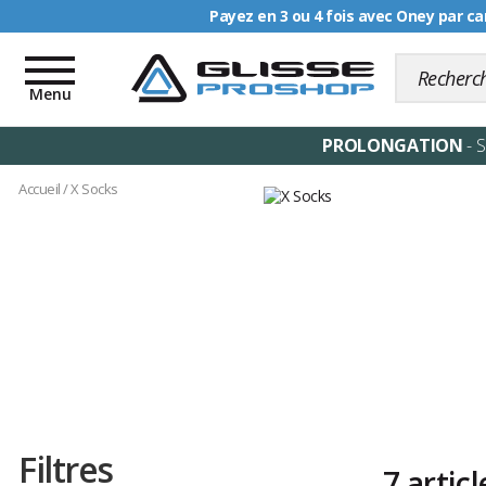
Livraison offerte dè
Toggle
navigation
Menu
PROLONGATION
- 
Accueil
/
X Socks
Filtres
7 articl