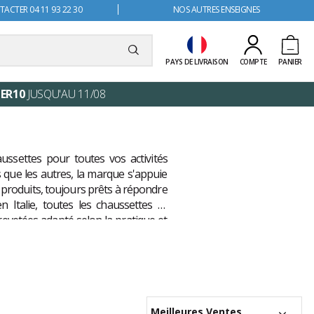
ACTER 04 11 93 22 30
NOS AUTRES ENSEIGNES
PAYS DE LIVRAISON
COMPTE
PANIER
ER10
JUSQU'AU 11/08
ssettes pour toutes vos activités
 que les autres, la marque s'appuie
 produits, toujours prêts à répondre
 Italie, toutes les chaussettes X-
evetées adapté selon la pratique et
Meilleures Ventes