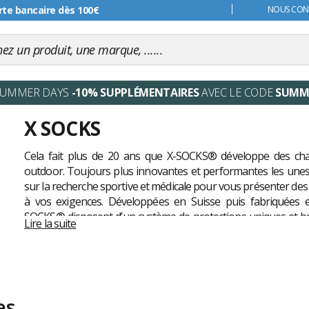
s 99€
NOUS CONT
SUMMER DAYS
-10% SUPPLÉMENTAIRES
AVEC LE CODE
SUMM
X SOCKS
Cela fait plus de 20 ans que X-SOCKS® développe des chau
outdoor. Toujours plus innovantes et performantes les unes
sur la recherche sportive et médicale pour vous présenter des
à vos exigences. Développées en Suisse puis fabriquées en
SOCKS® disposent d’un système de protections uniques et br
Lire la suite
la saison, pour un confort optimal..
es