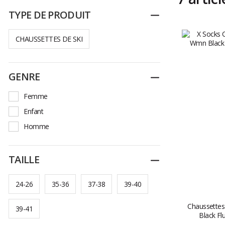
TYPE DE PRODUIT
Replier
CHAUSSETTES DE SKI
GENRE
Replier
Femme
Enfant
Homme
TAILLE
Replier
24-26
35-36
37-38
39-40
Chaussettes 
39-41
Black Fl