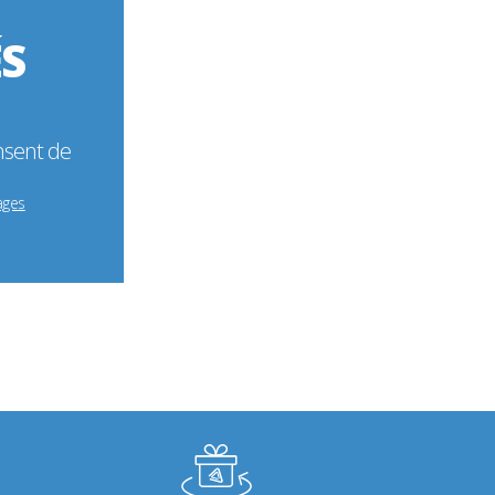
ÉS
nsent de
ages