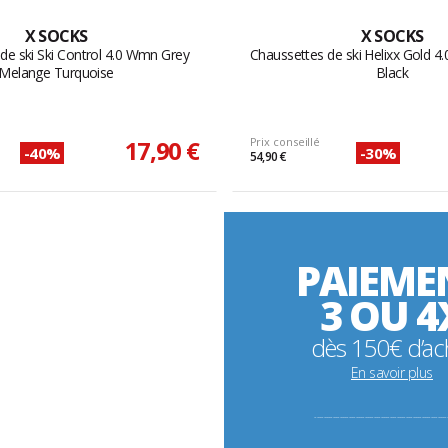
X SOCKS
X SOCKS
de ski Ski Control 4.0 Wmn Grey
Chaussettes de ski Helixx Gold 
Melange Turquoise
Black
17,90 €
Prix conseillé
-40%
-30%
54,90 €
PAIEME
3 OU 4
dès 150€ d’ac
En savoir plus
----------------------------------------------------------