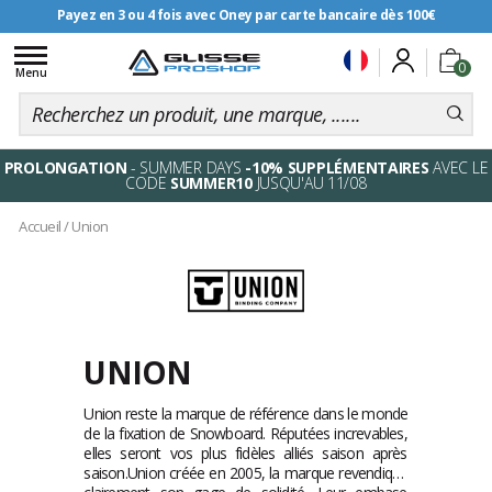
Payez en 3 ou 4 fois avec Oney par carte bancaire dès 100€
Toggle
0
navigation
Menu
PROLONGATION
- SUMMER DAYS
-10% SUPPLÉMENTAIRES
AVEC LE
CODE
SUMMER10
JUSQU'AU 11/08
Accueil
/
Union
UNION
Union reste la marque de référence dans le monde
de la fixation de Snowboard. Réputées increvables,
elles seront vos plus fidèles alliés saison après
saison.Union créée en 2005, la marque revendique