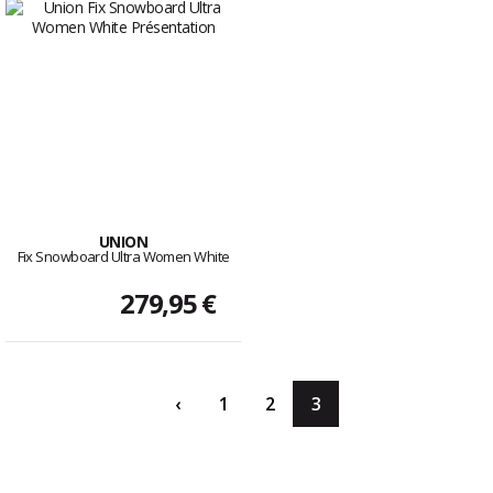
UNION
Fix Snowboard Ultra Women White
279,95 €
‹
1
2
3