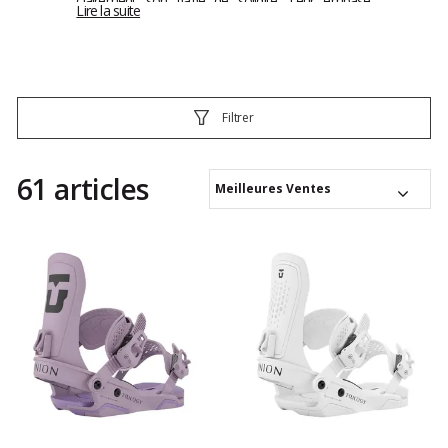
clairement son gage de solidité. Leur embase
Lire la suite
Duraflex sont une vraie révolution mêlant la rigidité
du polyuréthane avec l'élasticité du caoutchouc.
Elles offrent l'un des meilleurs feelings Pied/Board
du marché avec notamment la Strata qui est la
première fixation à proposer une interface de
contact Fixation/Board sans élément rigide ! La
Filtrer
fixation ultime pour les amateurs de Shred et de
Freestyle.Bon nombre de modèles sont
maintenant devenus des références avec
61 articles
notamment les Falcor popularisées par Travis Rice,
Meilleures Ventes
les Force rider par Brian Iguchi et les STR rider par
notre rider national Arthur Longo.Il y en pour tous
les types de ride Freeride, Freestyle, Carving avec
un choix de couleur excessivement large. A vous de
faire un tour sur la gamme, et vous vous verrez
vous trouverez forcément la paire qui vous
convient.