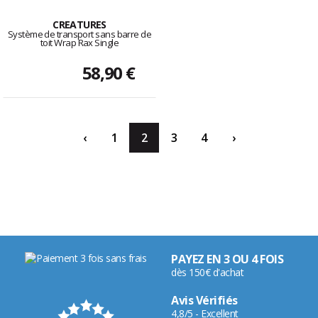
CREATURES
Système de transport sans barre de
toit Wrap Rax Single
58,90 €
‹
1
2
3
4
›
PAYEZ EN 3 OU 4 FOIS
dès 150€ d'achat
Avis Vérifiés
4,8/5 - Excellent