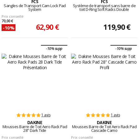
FCS
FCS
Sangles de Transport Cam Lock Pad
Système de transport sans barre de
System
toit D-Ring Soft Racks Double
Prix conseillé
70,00 €
62,90 €
119,90 €
-10%
-10% supp
-10% supp
1 avis
1 avis
DAKINE
DAKINE
Mousses Barre de Toit Aero Rack Pad
Mousses Barre de Toit Aero Rack Pad
28" Dark Tide
Cascade Camo
Prix conseillé
Prix conseillé