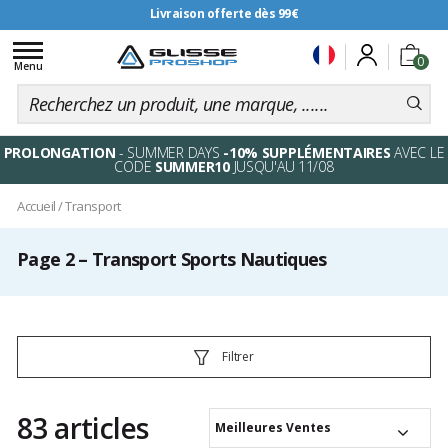
Livraison offerte dès 99€
Toggle
0
navigation
Menu
PROLONGATION
- SUMMER DAYS
-10% SUPPLÉMENTAIRES
AVEC LE
CODE
SUMMER10
JUSQU'AU 11/08
Accueil
/
Transport
Page 2 – Transport Sports Nautiques
Filtrer
83 articles
Meilleures Ventes