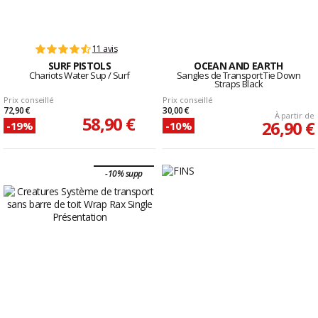
11 avis
SURF PISTOLS
OCEAN AND EARTH
Chariots Water Sup / Surf
Sangles de Transport Tie Down
Straps Black
Prix conseillé
Prix conseillé
72,90 €
30,00 €
À partir de
58,90 €
26,90 €
-19%
-10%
-10% supp