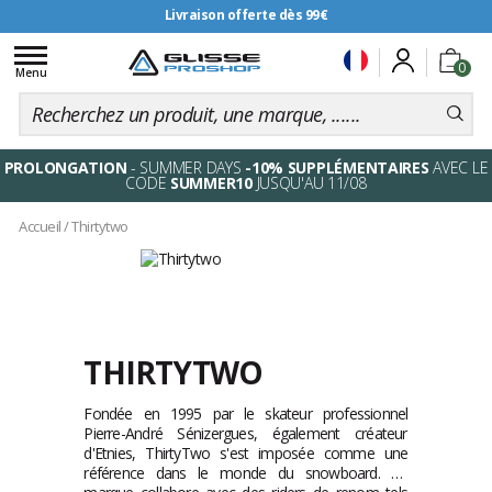
Livraison offerte dès 99€
Toggle
0
navigation
Menu
PROLONGATION
- SUMMER DAYS
-10% SUPPLÉMENTAIRES
AVEC LE
CODE
SUMMER10
JUSQU'AU 11/08
Accueil
/
Thirtytwo
THIRTYTWO
Fondée en 1995 par le skateur professionnel
Pierre-André Sénizergues, également créateur
d'Etnies, ThirtyTwo s'est imposée comme une
référence dans le monde du snowboard. La