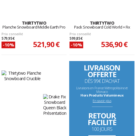
THIRTYTWO
THIRTYTWO
Planche Snowboard Middle Earth Pro
Pack Snowboard Cold World + Fix
Prix conseillé
Prix conseillé
579,95 €
599,85 €
521,90 €
536,90 €
-10%
-10%
LIVRAISON
OFFERTE
DÈS 99€ D'ACHAT
Livraisons en France Métropolitaine et
Monaco
Hors Produits Volumineux
En savoir plus
--------------------------------------------------------------------
RETOUR
FACILITÉ
100 JOURS