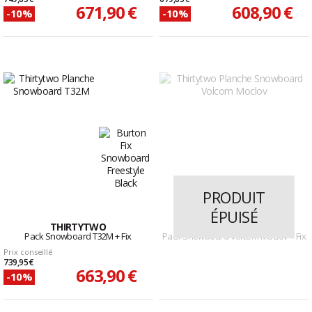
671,90 €
608,90 €
-10%
-10%
PRODUIT
ÉPUISÉ
THIRTYTWO
THIRTYTWO
Pack Snowboard T32M + Fix
Pack Snowboard Volcom Moclov + Fix
Prix conseillé
739,95 €
663,90 €
-10%