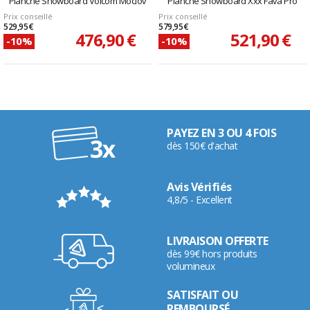
Planche Snowboard Volcom Moclov
Planche Snowboard Xxx Fava Pro
Prix conseillé
Prix conseillé
529,95 €
579,95 €
476,90 €
521,90 €
-10%
-10%
PAYEZ EN 3 OU 4 FOIS
dès 150€ d'achat
Avis Vérifiés
4,8/5 - Excellent
LIVRAISON OFFERTE
dès 99€ hors produits
volumineux
SATISFAIT OU
REMBOURSÉ