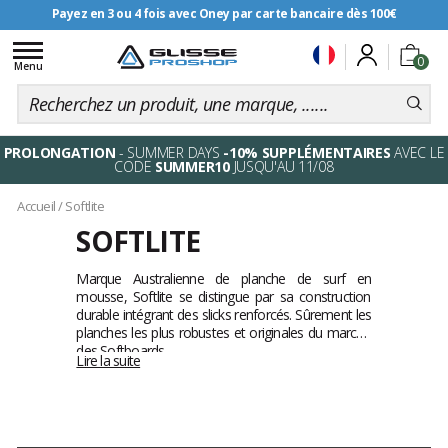
Payez en 3 ou 4 fois avec Oney par carte bancaire dès 100€
Livraison offerte dès 99€
Toggle
0
navigation
Menu
PROLONGATION
- SUMMER DAYS
-10% SUPPLÉMENTAIRES
AVEC LE
CODE
SUMMER10
JUSQU'AU 11/08
Accueil
/
Softlite
SOFTLITE
Marque Australienne de planche de surf en
mousse, Softlite se distingue par sa construction
durable intégrant des slicks renforcés. Sûrement les
planches les plus robustes et originales du marché
des Softboards.
Lire la suite