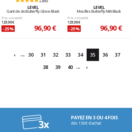
1 avis
LEVEL
LEVEL
Gant de ski Butterfly Glove Black
Moufles Butterfly Mitt Black
Prix conseillé
Prix conseillé
129,90 €
129,90 €
96,90 €
96,90 €
-25%
-25%
...
‹
30
31
32
33
34
35
36
37
...
38
39
40
›
PAYEZ EN 3 OU 4 FOIS
dès 150€ d'achat