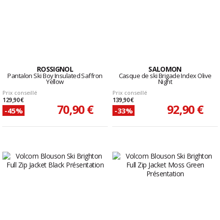
ROSSIGNOL
SALOMON
Pantalon Ski Boy Insulated Saffron
Casque de ski Brigade Index Olive
Yellow
Night
Prix conseillé
Prix conseillé
129,90 €
139,90 €
70,90 €
92,90 €
-45%
-33%