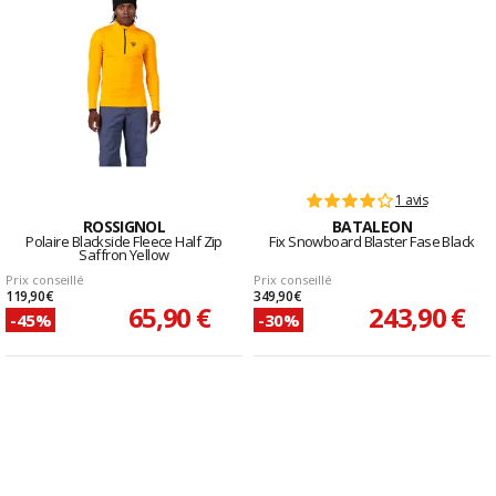
1 avis
ROSSIGNOL
BATALEON
Polaire Blackside Fleece Half Zip
Fix Snowboard Blaster Fase Black
Saffron Yellow
Prix conseillé
Prix conseillé
119,90 €
349,90 €
65,90 €
243,90 €
-45%
-30%