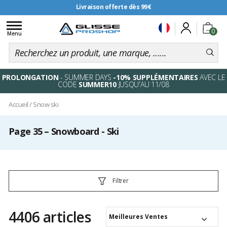
Livraison offerte dès 99€
Toggle
0
navigation
Menu
PROLONGATION
- SUMMER DAYS
-10% SUPPLÉMENTAIRES
AVEC LE
CODE
SUMMER10
JUSQU'AU 11/08
Accueil
/
Snow ski
Page 35 – Snowboard - Ski
Filtrer
4406 articles
Meilleures Ventes