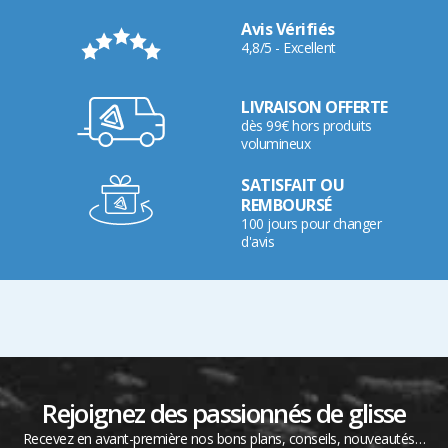
Avis Vérifiés
4,8/5 - Excellent
LIVRAISON OFFERTE
dès 99€ hors produits
volumineux
SATISFAIT OU
REMBOURSÉ
100 jours pour changer
d'avis
Rejoignez des passionnés de glisse
Recevez en avant-première nos bons plans, conseils, nouveautés…