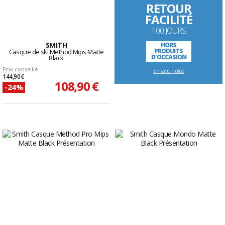
RETOUR
FACILITÉ
100 JOURS
SMITH
HORS
PRODUITS
Casque de ski Method Mips Matte
D'OCCASION
Black
Prix conseillé
En savoir plus
144,90 €
108,90 €
-24%