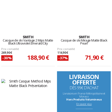
SMITH
SMITH
Casque de ski Vantage 2 Mips Matte
Casque de ski Mirage Matte Black
Black Ultraviolet Emerald City
Pearl
Prix conseillé
Prix conseillé
269,90 €
114,90 €
188,90 €
71,90 €
-30%
-37%
LIVRAISON
OFFERTE
DÈS 99€ D'ACHAT
Livraisons en France Métropolitaine et
Monaco
Hors Produits Volumineux
En savoir plus
--------------------------------------------------------------------