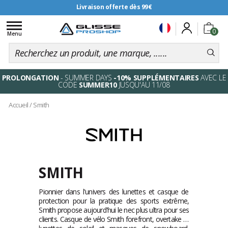
Livraison offerte dès 99€
Toggle
0
navigation
Menu
PROLONGATION
- SUMMER DAYS
-10% SUPPLÉMENTAIRES
AVEC LE
CODE
SUMMER10
JUSQU'AU 11/08
Accueil
/
Smith
SMITH
Pionnier dans l'univers des lunettes et casque de
protection pour la pratique des sports extrême,
Smith propose aujourd'hui le nec plus ultra pour ses
clients. Casque de vélo Smith forefront, overtake et