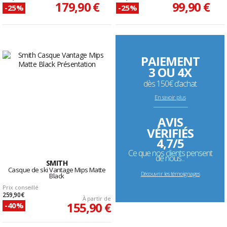
179,90 €
99,90 €
-25%
-25%
PAIEMENT
3 OU 4X
dès 150€ d’achat
En savoir plus
--------------------------------------------------------------------
AVIS
VÉRIFIÉS
4,7/5
Ce que nos clients pensent
de nous...
SMITH
Casque de ski Vantage Mips Matte
Découvrir les témoignages
Black
Prix conseillé
259,90 €
À partir de
155,90 €
-40%