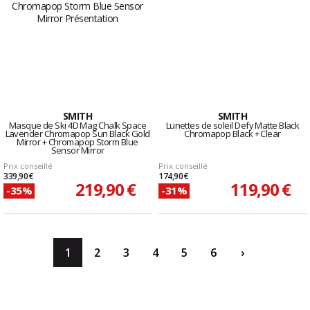
SMITH
SMITH
Masque de Ski 4D Mag Chalk Space
Lunettes de soleil Defy Matte Black
Lavender Chromapop Sun Black Gold
Chromapop Black + Clear
Mirror + Chromapop Storm Blue
Sensor Mirror
Prix conseillé
Prix conseillé
339,90 €
174,90 €
219,90 €
119,90 €
-35%
-31%
1
2
3
4
5
6
›